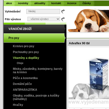
akce
novinky
aktuality
kontakt
inzerce
články
Vyhledávání
Filtr výrobce
VÁNOČNÍ ZBOŽÍ
Pro psy
Advaflex 90 tbl
Krmivo pro psy
Pochoutky pro psy
Vitamíny a doplňky
Oleje
Misky, zásobníky, kontejnery, barely
na krmivo
Péče a kosmetika
Dentální péče
ANTIPARAZITIKA
Obojky, vodítka, postroje a košíky
(náhubky)
Hračky