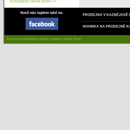
Kynologický spolek Brabci >>
Nově nás najdete také na:
PRODEJNA V KAZNĚJOVĚ
NOVINKA NA PRODEJNĚ K
Krmiva a chovatelské potřeby Vyjedená miska Plzeň