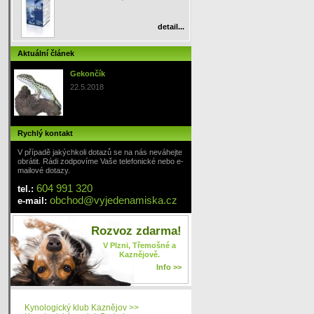
detail...
Aktuální článek
Gekončík
22.5.2018
Rychlý kontakt
V případě jakýchkoli dotazů se na nás neváhejte
obrátit. Rádi zodpovíme Vaše telefonické nebo e-
mailové dotazy.
604 991 320
tel.:
obchod
@
vyjedenamiska
.cz
e-mail:
Rozvoz zdarma!
V Plzni, Třemošné a
Kaznějově.
Info >>
Kynologický klub Kaznějov >>