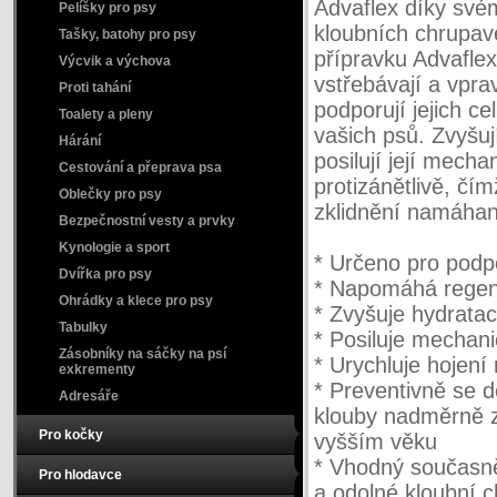
Advaflex díky své
Pelíšky pro psy
kloubních chrupav
Tašky, batohy pro psy
přípravku Advaflex
Výcvik a výchova
vstřebávají a vpra
Proti tahání
podporují jejich ce
Toalety a pleny
vašich psů. Zvyšují
Hárání
posilují její mech
Cestování a přeprava psa
protizánětlivě, čí
Oblečky pro psy
zklidnění namáhan
Bezpečnostní vesty a prvky
Kynologie a sport
* Určeno pro podp
Dvířka pro psy
* Napomáhá regene
Ohrádky a klece pro psy
* Zvyšuje hydrata
Tabulky
* Posiluje mechan
Zásobníky na sáčky na psí
* Urychluje hojení
exkrementy
* Preventivně se 
Adresáře
klouby nadměrně za
Pro kočky
vyšším věku
* Vhodný současně
Pro hlodavce
a odolné kloubní 