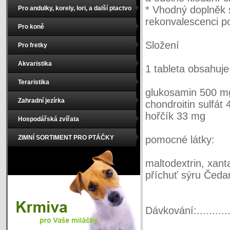
* Vhodný doplněk s
Pro andulky, korely, lori, a další ptactvo
rekonvalescenci p
Pro koně
Složení
Pro fretky
Akvaristika
1 tableta obsahuje
Teraristika
glukosamin 500 m
Zahradní jezírka
chondroitin sulfát
hořčík 33 mg
Hospodářská zvířata
ZIMNÍ SORTIMENT PRO PTÁČKY
pomocné látky:
maltodextrin, xan
příchuť sýru Čedar
Dávkování:...........