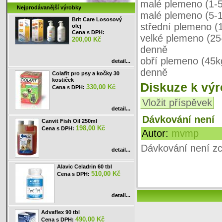
malé plemeno (1-5kg
Nejprodávanější výrobky
malé plemeno (5-10
Brit Care Lososový
střední plemeno (1
olej
Cena s DPH:
velké plemeno (25-4
200,00 Kč
denně
obří plemeno (45kg 
detail...
denně
Colafit pro psy a kočky 30
kostiček
Diskuze k vý
330,00 Kč
Cena s DPH:
Vložit příspěvek
detail...
Dávkování není
Canvit Fish Oil 250ml
198,00 Kč
Cena s DPH:
Autor:
mvmp
Dávkování není zce
detail...
Alavic Celadrin 60 tbl
510,00 Kč
Cena s DPH:
detail...
Advaflex 90 tbl
490,00 Kč
Cena s DPH: