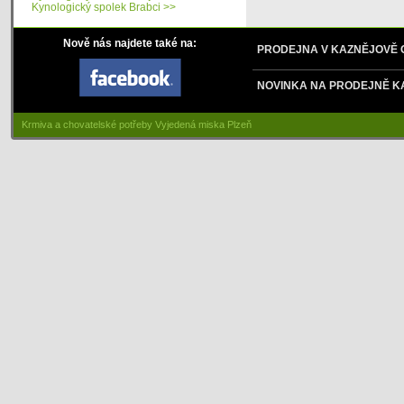
Kynologický spolek Brabci >>
Nově nás najdete také na:
PRODEJNA V KAZNĚJOVĚ
NOVINKA NA PRODEJNĚ K
Krmiva a chovatelské potřeby Vyjedená miska Plzeň