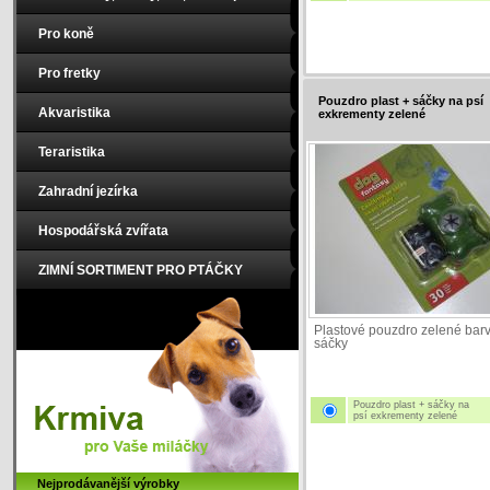
Pro koně
Pro fretky
Pouzdro plast + sáčky na psí
Akvaristika
exkrementy zelené
Teraristika
Zahradní jezírka
Hospodářská zvířata
ZIMNÍ SORTIMENT PRO PTÁČKY
Plastové pouzdro zelené barv
sáčky
Pouzdro plast + sáčky na
psí exkrementy zelené
Nejprodávanější výrobky