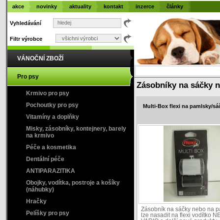
akce
novinky
aktuality
kontakt
inzerce
články
Vyhledávání
Filtr výrobce
VÁNOČNÍ ZBOŽÍ
Pro psy
Zásobníky na sáčky n
Krmivo pro psy
Pochoutky pro psy
Multi-Box flexi na pamlsky/sá
Vitamíny a doplňky
Misky, zásobníky, kontejnery, barely
na krmivo
Péče a kosmetika
Dentální péče
ANTIPARAZITIKA
Obojky, vodítka, postroje a košíky
(náhubky)
Hračky
Zásobník na sáčky nebo na p
Pelíšky pro psy
lze nasadit na flexi vodítko 