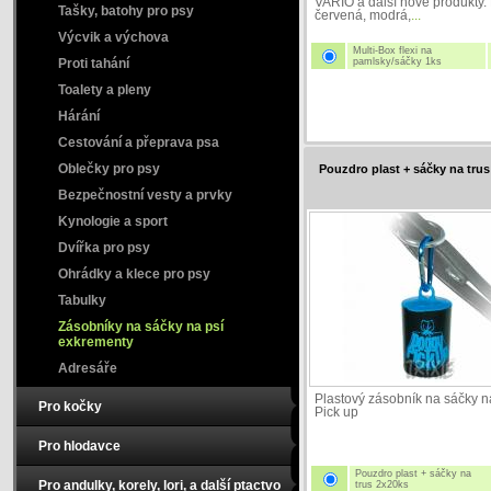
VARIO a další nové produkty
Tašky, batohy pro psy
červená, modrá,
...
Výcvik a výchova
Multi-Box flexi na
Proti tahání
pamlsky/sáčky 1ks
Toalety a pleny
Hárání
Cestování a přeprava psa
Oblečky pro psy
Pouzdro plast + sáčky na tru
Bezpečnostní vesty a prvky
Kynologie a sport
Dvířka pro psy
Ohrádky a klece pro psy
Tabulky
Zásobníky na sáčky na psí
exkrementy
Adresáře
Plastový zásobník na sáčky n
Pro kočky
Pick up
Pro hlodavce
Pouzdro plast + sáčky na
Pro andulky, korely, lori, a další ptactvo
trus 2x20ks