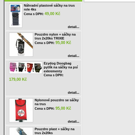
Náhradní plastové sáčky na trus
role 4ks
49,00 Kč
Cena s DPH:
detail...
Pouzdro nylon + sáčky na
trus 2x20ks TRIXIE
95,00 Kč
Cena s DPH:
detail...
Ezydog Doogbag
pytlík na sáčky na psí
exkrementy
Cena s DPH:
179,00 Kč
detail...
Nylonové pouzdro se sáčky
na trus
95,00 Kč
Cena s DPH:
detail...
Pouzdro plast + sáčky na
trus 2x20ks