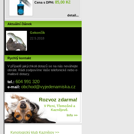
85,00 Kč
Cena s DPH:
detail...
Aktuální článek
Gekončík
22.5.2018
Rychlý kontakt
V případě jakýchkoli dotazů se na nás neváhejte
obrátit. Rádi zodpovíme Vaše telefonické nebo e-
mailové dotazy.
604 991 320
tel.:
obchod
@
vyjedenamiska
.cz
e-mail:
Rozvoz zdarma!
V Plzni, Třemošné a
Kaznějově.
Info >>
Kynologický klub Kaznějov >>