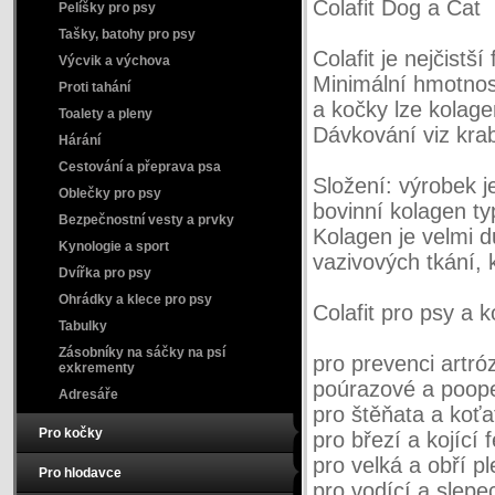
Colafit Dog a Cat
Pelíšky pro psy
Tašky, batohy pro psy
Colafit je nejčistš
Výcvik a výchova
Minimální hmotnos
Proti tahání
a kočky lze kolage
Toalety a pleny
Dávkování viz krab
Hárání
Cestování a přeprava psa
Složení: výrobek je
Oblečky pro psy
bovinní kolagen ty
Bezpečnostní vesty a prvky
Kolagen je velmi d
Kynologie a sport
vazivových tkání, k
Dvířka pro psy
Ohrádky a klece pro psy
Colafit pro psy a 
Tabulky
Zásobníky na sáčky na psí
pro prevenci artró
exkrementy
poúrazové a poope
Adresáře
pro štěňata a koťa
Pro kočky
pro březí a kojící
pro velká a obří 
Pro hlodavce
pro vodící a slepe