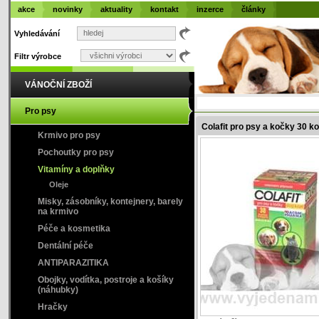
akce
novinky
aktuality
kontakt
inzerce
články
Vyhledávání
Filtr výrobce
VÁNOČNÍ ZBOŽÍ
Pro psy
Colafit pro psy a kočky 30 k
Krmivo pro psy
Pochoutky pro psy
Vitamíny a doplňky
Oleje
Misky, zásobníky, kontejnery, barely
na krmivo
Péče a kosmetika
Dentální péče
ANTIPARAZITIKA
Obojky, vodítka, postroje a košíky
(náhubky)
Hračky