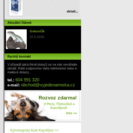
detail...
Aktuální článek
Gekončík
22.5.2018
Rychlý kontakt
V případě jakýchkoli dotazů se na nás neváhejte
obrátit. Rádi zodpovíme Vaše telefonické nebo e-
mailové dotazy.
604 991 320
tel.:
obchod
@
vyjedenamiska
.cz
e-mail:
Rozvoz zdarma!
V Plzni, Třemošné a
Kaznějově.
Info >>
Kynologický klub Kaznějov >>