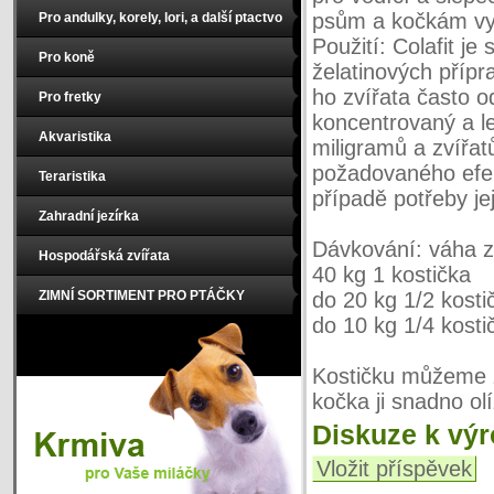
psům a kočkám vy
Pro andulky, korely, lori, a další ptactvo
Použití: Colafit je
Pro koně
želatinových přípr
ho zvířata často od
Pro fretky
koncentrovaný a l
Akvaristika
miligramů a zvířat
požadovaného efek
Teraristika
případě potřeby jej
Zahradní jezírka
Dávkování: váha z
Hospodářská zvířata
40 kg 1 kostička
ZIMNÍ SORTIMENT PRO PTÁČKY
do 20 kg 1/2 kosti
do 10 kg 1/4 kosti
Kostičku můžeme za
kočka ji snadno ol
Diskuze k vý
Vložit příspěvek