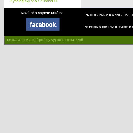
Kynologický spolek Brabci >>
Nově nás najdete také na:
PRODEJNA V KAZNĚJOVĚ
NOVINKA NA PRODEJNĚ K
Krmiva a chovatelské potřeby Vyjedená miska Plzeň