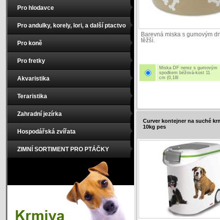
Pro hlodavce
Pro andulky, korely, lori, a další ptactvo
Barevná miska s gumovým d
těžší.
Pro koně
Pro fretky
Miska DF nerez s gumovým
spodkem béžová-kost 11
Akvaristika
cm (0,18l
Teraristika
Zahradní jezírka
Curver kontejner na suché kr
10kg pes
Hospodářská zvířata
ZIMNÍ SORTIMENT PRO PTÁČKY