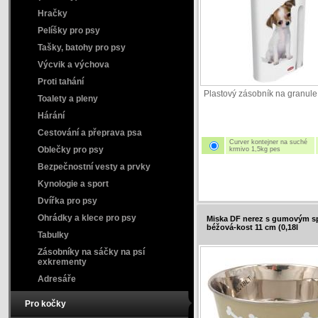
Hračky
Pelíšky pro psy
Tašky, batohy pro psy
Výcvik a výchova
Proti tahání
Plastový zásobník na granule
Toalety a pleny
Hárání
Cestování a přeprava psa
Curver kontejner na suché
Oblečky pro psy
krmivo 1,5kg pes
Bezpečnostní vesty a prvky
Kynologie a sport
Dvířka pro psy
Ohrádky a klece pro psy
Miska DF nerez s gumovým 
béžová-kost 11 cm (0,18l
Tabulky
Zásobníky na sáčky na psí
exkrementy
Adresáře
Pro kočky