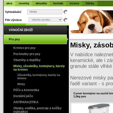
akce
novinky
aktuality
kontakt
inzerce
články
Vyhledávání
Filtr výrobce
VÁNOČNÍ ZBOŽÍ
Pro psy
Misky, zásob
Krmivo pro psy
V nabídce naleznet
Pochoutky pro psy
keramické, ale i zá
Vitamíny a doplňky
granule stále vlhké
Misky, zásobníky, kontejnery, barely
na krmivo
Zásobníky, kontejnery, barely na
Nerezové misky pat
krmivo
řadě variant - s p
Misky
Péče a kosmetika
Curver kontejner na suché kr
Dentální péče
1,5kg pes
ANTIPARAZITIKA
Obojky, vodítka, postroje a košíky
(náhubky)