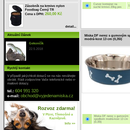
Curver kontejner na
Zásobník na krmivo nylon
1
suché krmivo 20kg pes
Foodbag Černý TR
260,00 Kč
Cena s DPH:
detail...
Aktuální článek
Miska DF nerez s gumovým 
modrá-kost 13 cm (0,35l)
Gekončík
22.5.2018
Rychlý kontakt
V případě jakýchkoli dotazů se na nás neváhejte
obrátit. Rádi zodpovíme Vaše telefonické nebo e-
mailové dotazy.
604 991 320
tel.:
obchod
@
vyjedenamiska
.cz
e-mail:
Rozvoz zdarma!
V Plzni, Třemošné a
Miska DF nerez s gumovým
Kaznějově.
spodkem modrá-kost 13 cm
(0,35l)
Info >>