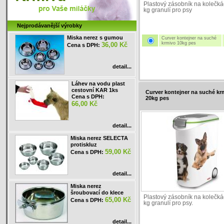
Plastový zásobník na kolečká
kg granulí pro psy
Nejprodávanější výrobky
Miska nerez s gumou
Curver kontejner na suché
krmivo 10kg pes
36,00 Kč
Cena s DPH:
detail...
Láhev na vodu plast
cestovní KAR 1ks
Curver kontejner na suché kr
Cena s DPH:
20kg pes
66,00 Kč
detail...
Miska nerez SELECTA
protiskluz
59,00 Kč
Cena s DPH:
detail...
Miska nerez
šroubovací do klece
Plastový zásobník na kolečká
65,00 Kč
Cena s DPH:
kg granulí pro psy.
detail...