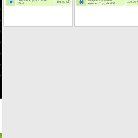
Beaphar Puppy Trainer
Beaphar odpuzovač
195,00 Kč
199,00 
50ml
exteriér Crystals 480g