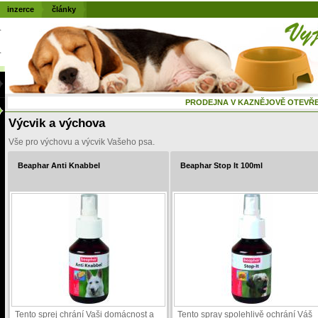
inzerce
články
PRODEJNA V KAZNĚJOVĚ OTEVŘENÁ
Výcvik a výchova
Vše pro výchovu a výcvik Vašeho psa.
Beaphar Anti Knabbel
Beaphar Stop It 100ml
Tento sprej chrání Vaši domácnost a
Tento spray spolehlivě ochrání Váš