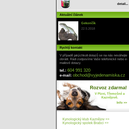
detail...
Aktuální článek
Gekončík
22.5.2018
Rychlý kontakt
V případě jakýchkoli dotazů se na nás neváhejte
obrátit. Rádi zodpovíme Vaše telefonické nebo e-
mailové dotazy.
604 991 320
tel.:
obchod
@
vyjedenamiska
.cz
e-mail:
Rozvoz zdarma!
V Plzni, Třemošné a
Kaznějově.
Info >>
Kynologický klub Kaznějov >>
Kynologický spolek Brabci >>