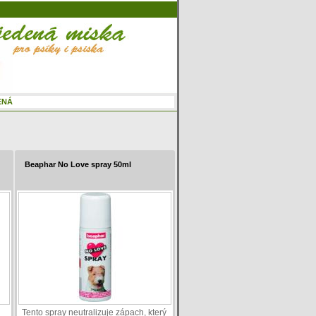
Beaphar No Love spray 50ml
Tento spray neutralizuje zápach, který