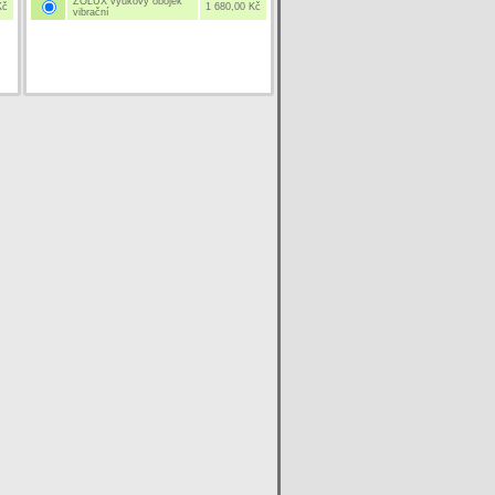
ZOLUX výukový obojek
Kč
1 680,00 Kč
vibrační