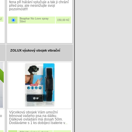
fena při hárání vylučuje a tak ji chrání
před psy, ale nesnižujte svoji
pozornost!!!
Beaphar No Love spray
Kč
150,00 Kč
50ml
ZOLUX výukový obojek vibrační
Výcvikový obojek Vám umožní
to
trénovat vašeho psa na dálku.
Dálkové ovládání má dosah 50m.
Dodáváme s 1 ks dobíjecí baterie v
...