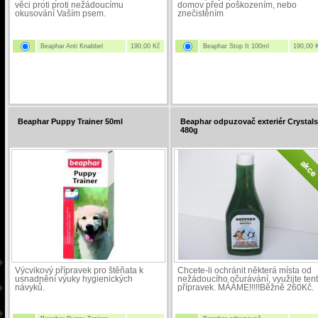
věci proti proti nežádoucímu
domov před poškozením, nebo
okusování Vaším psem.
znečistěním
Beaphar Anti Knabbel
190,00 Kč
Beaphar Stop It 100ml
190,00 
Beaphar Puppy Trainer 50ml
Beaphar odpuzovač exteriér Crystals
480g
Výcvikový přípravek pro štěňata k
Chcete-li ochránit některá místa od
usnadnění výuky hygienických
nežádoucího očurávání, využijte ten
návyků.
přípravek. MÁÁME!!!!!Běžně 260Kč.