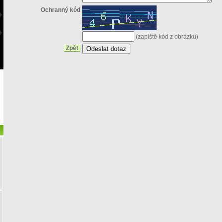
Ochranný kód
(zapiště kód z obrázku)
Zpět