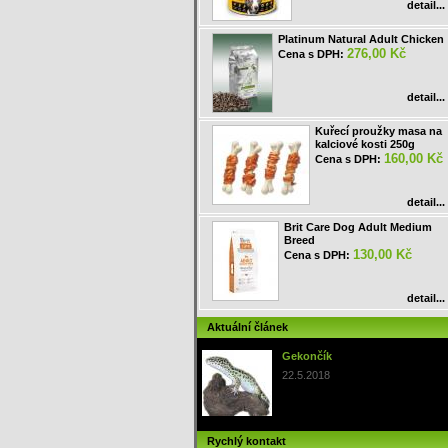
detail...
Platinum Natural Adult Chicken
276,00 Kč
Cena s DPH:
detail...
Kuřecí proužky masa na
kalciové kosti 250g
160,00 Kč
Cena s DPH:
detail...
Brit Care Dog Adult Medium
Breed
130,00 Kč
Cena s DPH:
detail...
Aktuální článek
Gekončík
22.5.2018
Rychlý kontakt