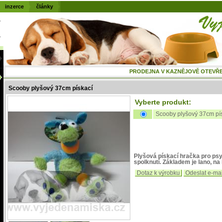
inzerce
články
PRODEJNA V KAZNĚJOVĚ OTEVŘENÁ
Scooby plyšový 37cm pískací
Vyberte produkt:
Scooby plyšový 37cm pí
Plyšová pískací hračka pro psy.
spolknutí. Základem je lano, na 
Dotaz k výrobku
Odeslat e-ma