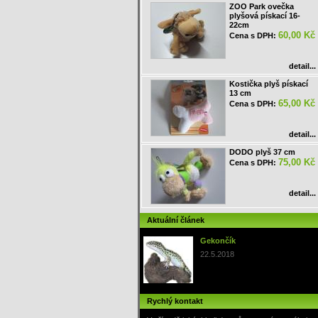
ZOO Park ovečka
plyšová pískací 16-
22cm
60,00 Kč
Cena s DPH:
detail...
Kostička plyš pískací
13 cm
65,00 Kč
Cena s DPH:
detail...
DODO plyš 37 cm
75,00 Kč
Cena s DPH:
detail...
Aktuální článek
Gekončík
22.5.2018
Rychlý kontakt