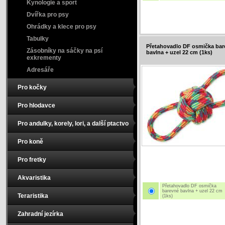
Kynologie a sport
Dvířka pro psy
Ohrádky a klece pro psy
Tabulky
Přetahovadlo DF osmička bar
Zásobníky na sáčky na psí
bavlna + uzel 22 cm (1ks)
exkrementy
Adresáře
Pro kočky
Pro hlodavce
Pro andulky, korely, lori, a další ptactvo
Pro koně
Pro fretky
Akvaristika
Přetahovadlo DF osmička
barevné bavlna + uzel 22 cm
Teraristika
(1ks)
Zahradní jezírka