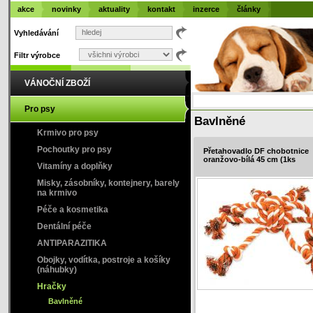
akce
novinky
aktuality
kontakt
inzerce
články
Vyhledávání
Filtr výrobce
VÁNOČNÍ ZBOŽÍ
Pro psy
Bavlněné
Krmivo pro psy
Pochoutky pro psy
Přetahovadlo DF chobotnice
oranžovo-bílá 45 cm (1ks
Vitamíny a doplňky
Misky, zásobníky, kontejnery, barely
na krmivo
Péče a kosmetika
Dentální péče
ANTIPARAZITIKA
Obojky, vodítka, postroje a košíky
(náhubky)
Hračky
Bavlněné