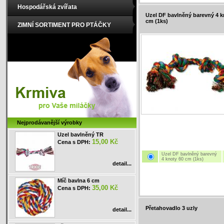
Hospodářská zvířata
Uzel DF bavlněný barevný 4 k
cm (1ks)
ZIMNÍ SORTIMENT PRO PTÁČKY
Nejprodávanější výrobky
Uzel bavlněný TR
15,00 Kč
Cena s DPH:
Uzel DF bavlněný barevný
4 knoty 60 cm (1ks)
detail...
Míč bavlna 6 cm
35,00 Kč
Cena s DPH:
Přetahovadlo 3 uzly
detail...