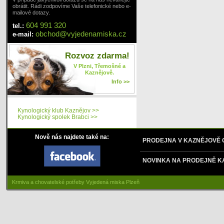
obrátit. Rádi zodpovíme Vaše telefonické nebo e-
mailové dotazy.
604 991 320
tel.:
obchod
@
vyjedenamiska
.cz
e-mail:
Rozvoz zdarma!
V Plzni, Třemošné a
Kaznějově.
Info >>
Kynologický klub Kaznějov >>
Kynologický spolek Brabci >>
Nově nás najdete také na:
PRODEJNA V KAZNĚJOVĚ
NOVINKA NA PRODEJNĚ K
Krmiva a chovatelské potřeby Vyjedená miska Plzeň