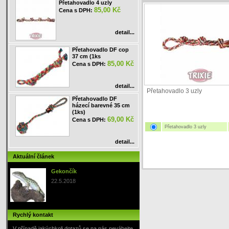
Přetahovadlo 4 uzly
85,00 Kč
Cena s DPH:
detail...
Přetahovadlo DF cop
37 cm (1ks
85,00 Kč
Cena s DPH:
detail...
Přetahovadlo 3 uzly
Přetahovadlo DF
házecí barevné 35 cm
(1ks)
69,00 Kč
Cena s DPH:
Přetahovadlo 3 uzly
detail...
Aktuální článek
Gekončík
22.5.2018
Rychlý kontakt
V případě jakýchkoli dotazů se na nás neváhejte