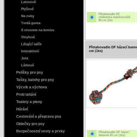
Latexové
Plyšové
Přetahovadlo DF
Na zuby
chobotnice oranžovo-bílá
45 cm (1ks
Tvrdá guma
S otvorem na krmivo
Vinylové
Létající talíře
Přetahovadlo DF házecí barev
cm (1ks)
Interaktivní
Juta
Látkové
Pelíšky pro psy
Tašky, batohy pro psy
Výcvik a výchova
Proti tahání
Toalety a pleny
Hárání
Cestování a přeprava psa
Oblečky pro psy
Bezpečnostní vesty a prvky
Přetahovadlo DF házecí
barevné 45 cm (1ks)