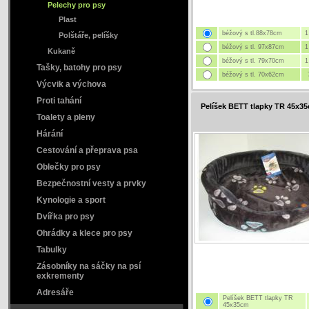
Pelechy pro psy
Plast
béžový s tl.88x78cm
1
Polštáře, pelíšky
béžový s tl. 97x87cm
1
Kukaně
béžový s tl. 79x70cm
1
Tašky, batohy pro psy
béžový s tl. 70x62cm
Výcvik a výchova
Proti tahání
Pelíšek BETT tlapky TR 45x3
Toalety a pleny
Hárání
Cestování a přeprava psa
Oblečky pro psy
Bezpečnostní vesty a prvky
Kynologie a sport
Dvířka pro psy
Ohrádky a klece pro psy
Tabulky
Zásobníky na sáčky na psí
exkrementy
Adresáře
Pelíšek BETT tlapky TR
45x35cm