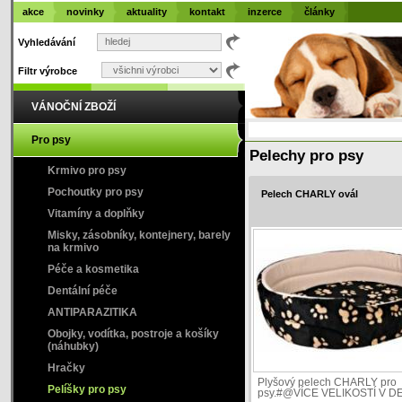
akce
novinky
aktuality
kontakt
inzerce
články
Vyhledávání
Filtr výrobce
VÁNOČNÍ ZBOŽÍ
Pro psy
Pelechy pro psy
Krmivo pro psy
Pochoutky pro psy
Pelech CHARLY ovál
Vitamíny a doplňky
Misky, zásobníky, kontejnery, barely
na krmivo
Péče a kosmetika
Dentální péče
ANTIPARAZITIKA
Obojky, vodítka, postroje a košíky
(náhubky)
Hračky
Plyšový pelech CHARLY pro
Pelíšky pro psy
psy.#@VÍCE VELIKOSTÍ V DE