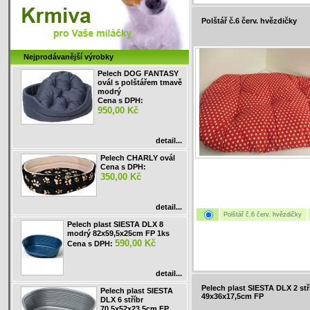
Polštář č.6 červ. hvězdičky
Nejprodávanější výrobky
Pelech DOG FANTASY
ovál s polštářem tmavě
modrý
Cena s DPH:
950,00 Kč
detail...
Pelech CHARLY ovál
Cena s DPH:
350,00 Kč
detail...
Polštář č.6 červ. hvězdičky
Pelech plast SIESTA DLX 8
modrý 82x59,5x25cm FP 1ks
590,00 Kč
Cena s DPH:
detail...
Pelech plast SIESTA DLX 2 stř
Pelech plast SIESTA
49x36x17,5cm FP
DLX 6 stříbr
70,5x52x23,5cm FP