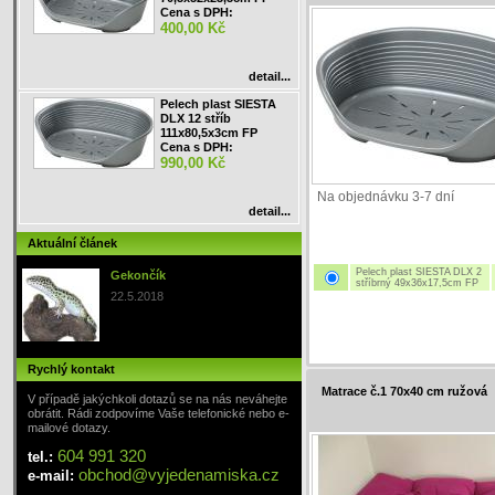
Cena s DPH:
400,00 Kč
detail...
Pelech plast SIESTA
DLX 12 stříb
111x80,5x3cm FP
Cena s DPH:
990,00 Kč
Na objednávku 3-7 dní
detail...
Aktuální článek
Pelech plast SIESTA DLX 2
Gekončík
stříbrný 49x36x17,5cm FP
22.5.2018
Rychlý kontakt
Matrace č.1 70x40 cm ružová
V případě jakýchkoli dotazů se na nás neváhejte
obrátit. Rádi zodpovíme Vaše telefonické nebo e-
mailové dotazy.
604 991 320
tel.:
obchod
@
vyjedenamiska
.cz
e-mail: