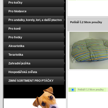
Pro kočky
Pro hlodavce
Pro andulky, korely, lori, a další ptactvo
Polštář č.2 50cm proužky
Pro koně
Pro fretky
Akvaristika
Teraristika
Zahradní jezírka
Hospodářská zvířata
ZIMNÍ SORTIMENT PRO PTÁČKY
Polštář č.2 50cm proužky