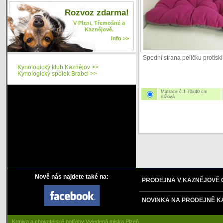
Rozvoz zdarma!
V Plzni, Třemošné a
Kaznějově.
Info >>
Spodní strana pelíčku protiskl
Kynologický klub Kaznějov >>
Kynologický spolek Brabci >>
Matrace č.1 70x40 cm
ružová
Nově nás najdete také na:
PRODEJNA V KAZNĚJOVĚ
NOVINKA NA PRODEJNĚ K
Krmiva a chovatelské potřeby Vyjedená miska Plzeň