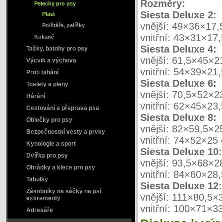
Rozměry:
Pelechy pro psy
Siesta Deluxe 2:
Plast
vnější: 49×36×17
Polštáře, pelíšky
vnitřní: 43×31×17
Kukaně
Siesta Deluxe 4:
Tašky, batohy pro psy
vnější: 61,5×45×2
Výcvik a výchova
vnitřní: 54×39×21
Proti tahání
Siesta Deluxe 6:
Toalety a pleny
vnější: 70,5×52×2
Hárání
vnitřní: 62×45×23
Cestování a přeprava psa
Siesta Deluxe 8:
Oblečky pro psy
vnější: 82×59,5×
Bezpečnostní vesty a prvky
vnitřní: 74×52×25
Kynologie a sport
Siesta Deluxe 10:
Dvířka pro psy
vnější: 93,5×68×2
Ohrádky a klece pro psy
vnitřní: 84×60×28
Tabulky
Siesta Deluxe 12:
Zásobníky na sáčky na psí
vnější: 111×80,5×
exkrementy
vnitřní: 100×71×3
Adresáře