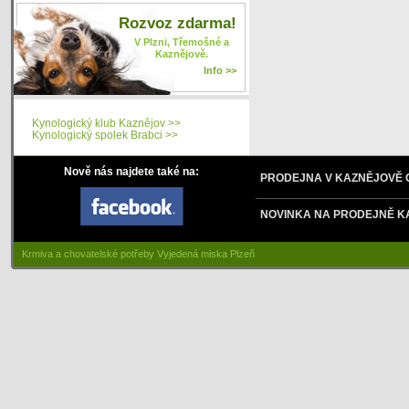
Rozvoz zdarma!
V Plzni, Třemošné a
Kaznějově.
Info >>
Kynologický klub Kaznějov >>
Kynologický spolek Brabci >>
Nově nás najdete také na:
PRODEJNA V KAZNĚJOVĚ
NOVINKA NA PRODEJNĚ K
Krmiva a chovatelské potřeby Vyjedená miska Plzeň