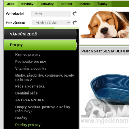
akce
novinky
aktuality
kontakt
inzerce
články
Vyhledávání
Filtr výrobce
VÁNOČNÍ ZBOŽÍ
Pro psy
Pelech plast SIESTA DLX 8 
Krmivo pro psy
Pochoutky pro psy
Vitamíny a doplňky
Misky, zásobníky, kontejnery, barely
na krmivo
Péče a kosmetika
Dentální péče
ANTIPARAZITIKA
Obojky, vodítka, postroje a košíky
(náhubky)
Hračky
Pelíšky pro psy