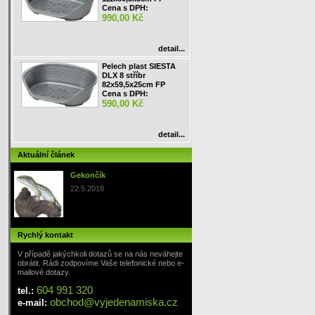
Cena s DPH:
990,00 Kč
detail...
Pelech plast SIESTA
DLX 8 stříbr
82x59,5x25cm FP
Cena s DPH:
590,00 Kč
detail...
Aktuální článek
Gekončík
22.5.2018
Rychlý kontakt
V případě jakýchkoli dotazů se na nás neváhejte
obrátit. Rádi zodpovíme Vaše telefonické nebo e-
mailové dotazy.
604 991 320
tel.:
obchod
@
vyjedenamiska
.cz
e-mail: