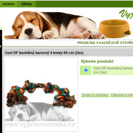
inzerce
články
PRODEJNA V KAZNĚJOVĚ OTEVŘENÁ
Uzel DF bavlněný barevný 4 knoty 60 cm (1ks)
Vyberte produkt:
Uzel DF bavlněný barevn
cm (1ks)
Dotaz k výrobku
Odeslat e-ma