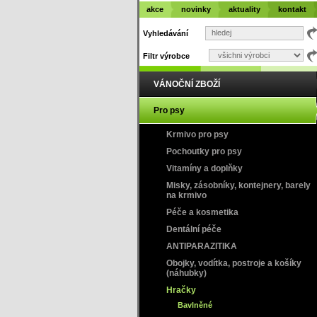
akce
novinky
aktuality
kontakt
Vyhledávání
Filtr výrobce
VÁNOČNÍ ZBOŽÍ
Pro psy
Krmivo pro psy
Pochoutky pro psy
Vitamíny a doplňky
Misky, zásobníky, kontejnery, barely
na krmivo
Péče a kosmetika
Dentální péče
ANTIPARAZITIKA
Obojky, vodítka, postroje a košíky
(náhubky)
Hračky
Bavlněné