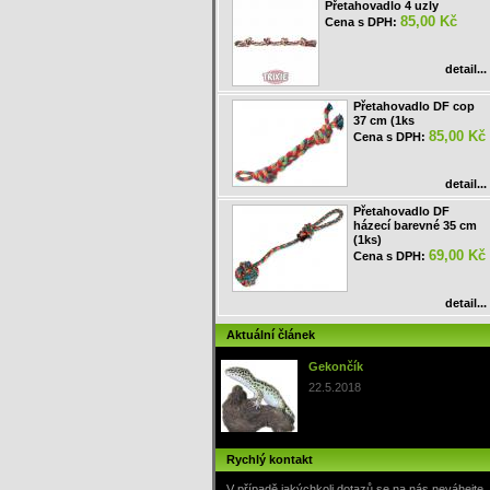
Přetahovadlo 4 uzly
85,00 Kč
Cena s DPH:
detail...
Přetahovadlo DF cop
37 cm (1ks
85,00 Kč
Cena s DPH:
detail...
Přetahovadlo DF
házecí barevné 35 cm
(1ks)
69,00 Kč
Cena s DPH:
detail...
Aktuální článek
Gekončík
22.5.2018
Rychlý kontakt
V případě jakýchkoli dotazů se na nás neváhejte