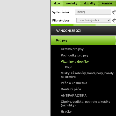
akce
novinky
aktuality
kontakt
Vyhledávání
Filtr výrobce
VÁNOČNÍ ZBOŽÍ
Pro psy
Krmivo pro psy
Pochoutky pro psy
Vitamíny a doplňky
Oleje
Misky, zásobníky, kontejnery, barely
na krmivo
Péče a kosmetika
Dentální péče
ANTIPARAZITIKA
Obojky, vodítka, postroje a košíky
(náhubky)
Hračky