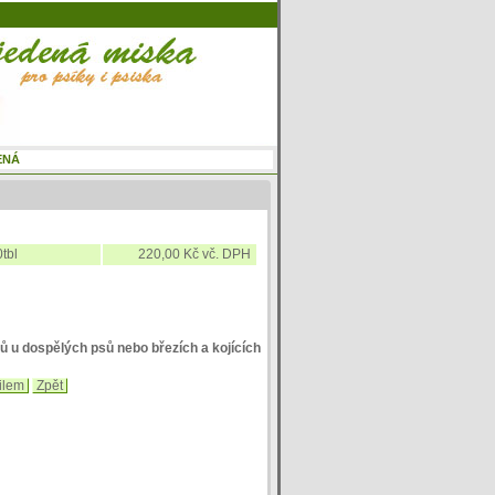
tbl
220,00 Kč vč. DPH
ů u dospělých psů nebo březích a kojících
ilem
Zpět