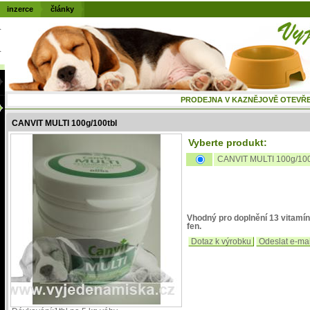
inzerce
články
PRODEJNA V KAZNĚJOVĚ OTEVŘENÁ
CANVIT MULTI 100g/100tbl
Vyberte produkt:
CANVIT MULTI 100g/100
Vhodný pro doplnění 13 vitamín
fen.
Dotaz k výrobku
Odeslat e-ma