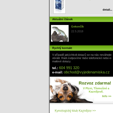
detail...
Aktuální článek
Gekončík
22.5.2018
Rychlý kontakt
V případě jakýchkoli dotazů se na nás neváhejte
obrátit. Rádi zodpovíme Vaše telefonické nebo e-
mailové dotazy.
604 991 320
tel.:
obchod
@
vyjedenamiska
.cz
e-mail:
Rozvoz zdarma!
V Plzni, Třemošné a
Kaznějově.
Info >>
Kynologický klub Kaznějov >>