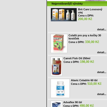
Nejprodávanější výrobky
Brit Care Lososový
olej
Cena s DPH:
200,00 Kč
detail...
Colafit pro psy a kočky 30
kostiček
330,00 Kč
Cena s DPH:
detail...
Canvit Fish Oil 250ml
198,00 Kč
Cena s DPH:
detail...
Alavic Celadrin 60 tbl
510,00 Kč
Cena s DPH:
detail...
Advaflex 90 tbl
490,00 Kč
Cena s DPH: