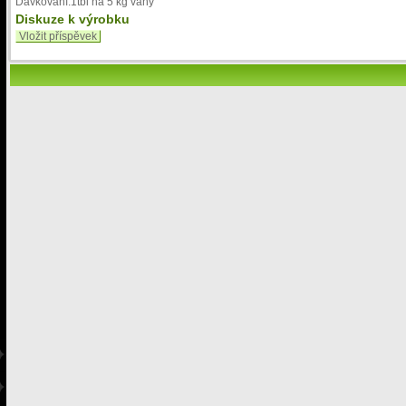
Dávkování:1tbl na 5 kg váhy
Diskuze k výrobku
Vložit příspěvek