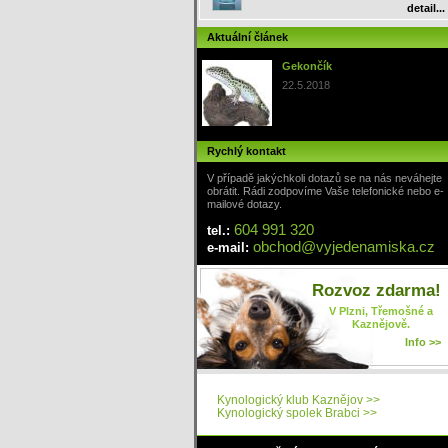
detail...
Aktuální článek
Gekončík
22.5.2018
Rychlý kontakt
V případě jakýchkoli dotazů se na nás neváhejte
obrátit. Rádi zodpovíme Vaše telefonické nebo e-
mailové dotazy.
604 991 320
tel.:
obchod
@
vyjedenamiska
.cz
e-mail:
Rozvoz zdarma!
V Plzni, Třemošné a
Kaznějově.
Info >>
Kynologický klub Kaznějov >>
Kynologický spolek Brabci >>