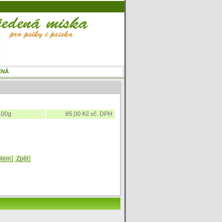
100g
85,00 Kč vč. DPH
ilem
Zpět