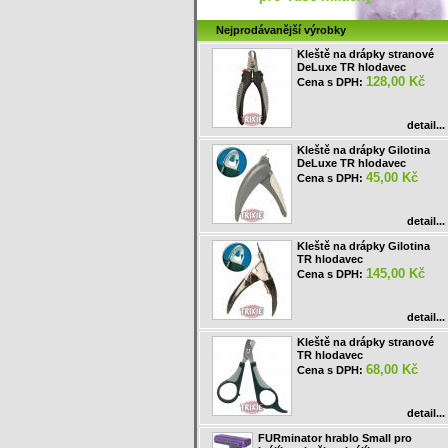
Nejprodávanější výrobky
Kleště na drápky stranové
DeLuxe TR hlodavec
128,00 Kč
Cena s DPH:
detail...
Kleště na drápky Gilotina
DeLuxe TR hlodavec
45,00 Kč
Cena s DPH:
detail...
Kleště na drápky Gilotina
TR hlodavec
145,00 Kč
Cena s DPH:
detail...
Kleště na drápky stranové
TR hlodavec
68,00 Kč
Cena s DPH:
detail...
FURminator hrablo Small pro