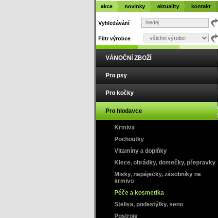
akce
novinky
aktuality
kontakt
Vyhledávání
Filtr výrobce
VÁNOČNÍ ZBOŽÍ
Pro psy
Pro kočky
Pro hlodavce
Krmiva
Pochoutky
Vitamíny a doplňky
Klece, ohrádky, domečky, přepravky
Misky, napáječky, zásobníky na
krmivo
Péče a kosmetika
Steliva, podestýlky, seno
Postroje