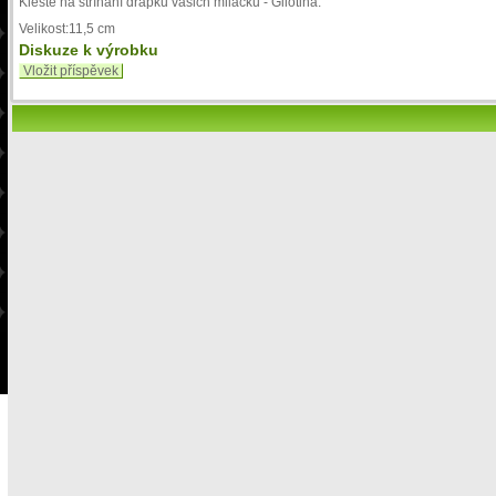
Kleště na stříhání drápků vašich miláčků - Gilotina.
Velikost:11,5 cm
Diskuze k výrobku
Vložit příspěvek