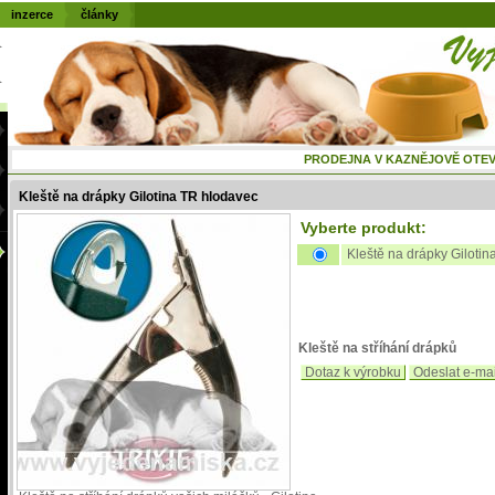
inzerce
články
PRODEJNA V KAZNĚJOVĚ OTEVŘENÁ
Kleště na drápky Gilotina TR hlodavec
Vyberte produkt:
Kleště na drápky Giloti
Kleště na stříhání drápků
Dotaz k výrobku
Odeslat e-ma