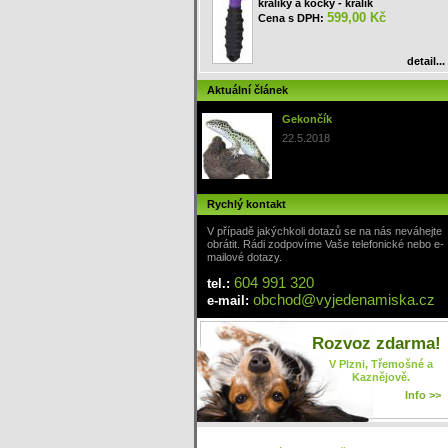
králíky a kočky - králík
599,00 Kč
Cena s DPH:
detail...
Aktuální článek
Gekončík
22.5.2018
Rychlý kontakt
V případě jakýchkoli dotazů se na nás neváhejte
obrátit. Rádi zodpovíme Vaše telefonické nebo e-
mailové dotazy.
604 991 320
tel.:
obchod
@
vyjedenamiska
.cz
e-mail:
Rozvoz zdarma!
V Plzni, Třemošné a
Kaznějově.
Info >>