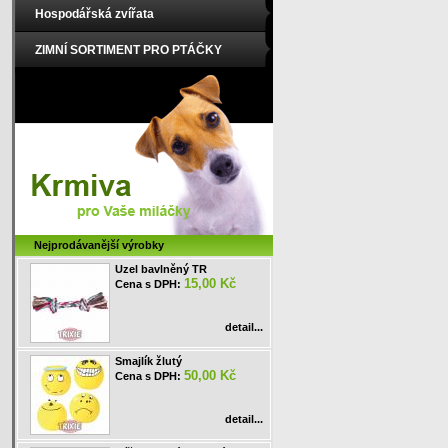
Hospodářská zvířata
ZIMNÍ SORTIMENT PRO PTÁČKY
Nejprodávanější výrobky
Uzel bavlněný TR
15,00 Kč
Cena s DPH:
detail...
Smajlík žlutý
50,00 Kč
Cena s DPH:
detail...