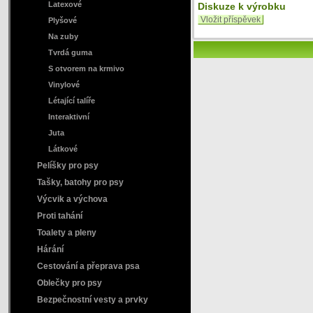
Latexové
Diskuze k výrobku
Vložit příspěvek
Plyšové
Na zuby
Tvrdá guma
S otvorem na krmivo
Vinylové
Létající talíře
Interaktivní
Juta
Látkové
Pelíšky pro psy
Tašky, batohy pro psy
Výcvik a výchova
Proti tahání
Toalety a pleny
Hárání
Cestování a přeprava psa
Oblečky pro psy
Bezpečnostní vesty a prvky