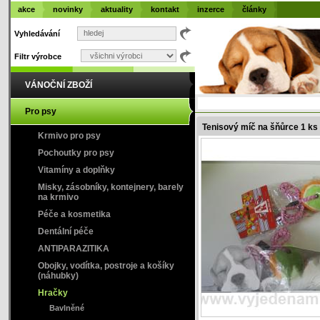
akce
novinky
aktuality
kontakt
inzerce
články
Vyhledávání
Filtr výrobce
VÁNOČNÍ ZBOŽÍ
Pro psy
Tenisový míč na šňůrce 1 ks
Krmivo pro psy
Pochoutky pro psy
Vitamíny a doplňky
Misky, zásobníky, kontejnery, barely
na krmivo
Péče a kosmetika
Dentální péče
ANTIPARAZITIKA
Obojky, vodítka, postroje a košíky
(náhubky)
Hračky
Bavlněné