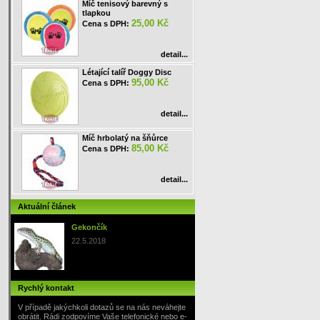
Míč tenisový barevný s
tlapkou
25,00 Kč
Cena s DPH:
detail...
Létající talíř Doggy Disc
95,00 Kč
Cena s DPH:
detail...
Míč hrbolatý na šňůrce
85,00 Kč
Cena s DPH:
detail...
Aktuální článek
Gekončík
22.5.2018
Rychlý kontakt
V případě jakýchkoli dotazů se na nás neváhejte
obrátit. Rádi zodpovíme Vaše telefonické nebo e-