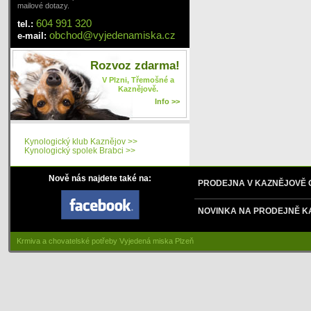
mailové dotazy.
604 991 320
tel.:
obchod
@
vyjedenamiska
.cz
e-mail:
Rozvoz zdarma!
V Plzni, Třemošné a
Kaznějově.
Info >>
Kynologický klub Kaznějov >>
Kynologický spolek Brabci >>
Nově nás najdete také na:
PRODEJNA V KAZNĚJOVĚ
NOVINKA NA PRODEJNĚ K
Krmiva a chovatelské potřeby Vyjedená miska Plzeň