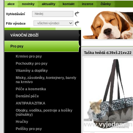
akce
novinky
aktuality
kontakt
inzerce
články
Vyhledávání
Filtr výrobce
VÁNOČNÍ ZBOŽÍ
Pro psy
Taška hnědá d.39xš.21xv.22
Krmivo pro psy
Pochoutky pro psy
Vitamíny a doplňky
Misky, zásobníky, kontejnery, barely
na krmivo
Péče a kosmetika
Dentální péče
ANTIPARAZITIKA
Obojky, vodítka, postroje a košíky
(náhubky)
Hračky
Pelíšky pro psy