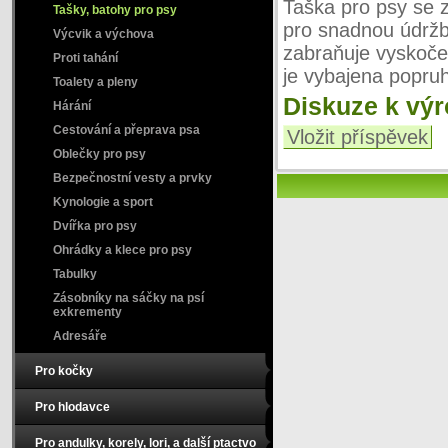
Taška pro psy se 
Tašky, batohy pro psy
pro snadnou údržbu
Výcvik a výchova
zabraňuje vyskoče
Proti tahání
je vybajena popru
Toalety a pleny
Diskuze k vý
Hárání
Cestování a přeprava psa
Vložit příspěvek
Oblečky pro psy
Bezpečnostní vesty a prvky
Kynologie a sport
Dvířka pro psy
Ohrádky a klece pro psy
Tabulky
Zásobníky na sáčky na psí
exkrementy
Adresáře
Pro kočky
Pro hlodavce
Pro andulky, korely, lori, a další ptactvo