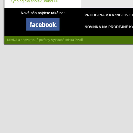
Kynologický spolek Brabci >>
Nově nás najdete také na:
PRODEJNA V KAZNĚJOVĚ
NOVINKA NA PRODEJNĚ K
Krmiva a chovatelské potřeby Vyjedená miska Plzeň