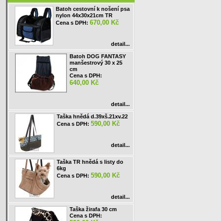
Batoh cestovní k nošení psa
nylon 44x30x21cm TR
670,00 Kč
Cena s DPH:
detail...
Batoh DOG FANTASY
manšestrový 30 x 25
cm
Cena s DPH:
640,00 Kč
detail...
Taška hnědá d.39xš.21xv.22
590,00 Kč
Cena s DPH:
detail...
Taška TR hnědá s listy do
6kg
590,00 Kč
Cena s DPH:
detail...
Taška žirafa 30 cm
Cena s DPH: