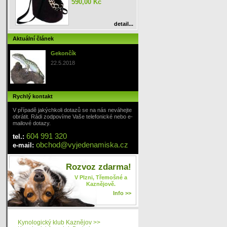
590,00 Kč
detail...
Aktuální článek
Gekončík
22.5.2018
Rychlý kontakt
V případě jakýchkoli dotazů se na nás neváhejte
obrátit. Rádi zodpovíme Vaše telefonické nebo e-
mailové dotazy.
604 991 320
tel.:
obchod
@
vyjedenamiska
.cz
e-mail:
Rozvoz zdarma!
V Plzni, Třemošné a
Kaznějově.
Info >>
Kynologický klub Kaznějov >>