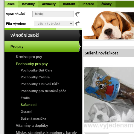
akce
novinky
aktuality
kontakt
inzerce
články
Vyhledávání
Filtr výrobce
VÁNOČNÍ ZBOŽÍ
Pro psy
Sušená hovězí kost
Krmivo pro psy
Pochoutky pro psy
Pochoutky Brit Care
Pochoutky Calibra
Pochoutky z buvolí kůže
Pochoutky pro dentální péče
Frolic
Sušenosti
Ostatní
Sušená masíčka
Vitamíny a doplňky
Misky, zásobníky, kontejnery, barely