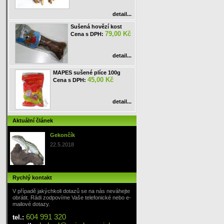
detail...
Sušená hovězí kost
79,00 Kč
Cena s DPH:
detail...
MAPES sušené plíce 100g
45,00 Kč
Cena s DPH:
detail...
Aktuální článek
Gekončík
22.5.2018
Rychlý kontakt
V případě jakýchkoli dotazů se na nás neváhejte
obrátit. Rádi zodpovíme Vaše telefonické nebo e-
mailové dotazy.
604 991 320
tel.: