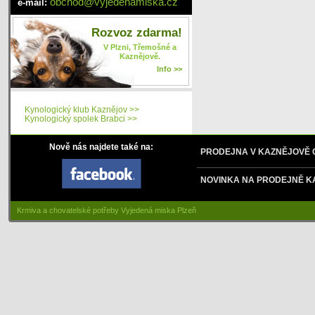
obchod
@
vyjedenamiska
.cz
e-mail:
Rozvoz zdarma!
V Plzni, Třemošné a
Kaznějově.
Info >>
Kynologický klub Kaznějov >>
Kynologický spolek Brabci >>
Nově nás najdete také na:
PRODEJNA V KAZNĚJOVĚ
NOVINKA NA PRODEJNĚ K
Krmiva a chovatelské potřeby Vyjedená miska Plzeň