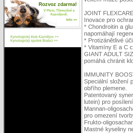
Rozvoz zdarma!
V Plzni, Třemošné a
JOINT FLEXCAR
Kaznějově.
Inovace pro ochra
Info >>
* Chondroitin a gl
napomáhají regene
Kynologický klub Kaznějov >>
* Protizánětlivé 
Kynologický spolek Brabci >>
* Vitamíny E a C c
GIANT ADULT SI
pomáhá chránit kl
IMMUNITY BOOS
Speciální složení
obřího plemene.
Patentovaný synerg
lutein) pro posíle
Mannan-oligosachar
pro omezení tvorby
Frukto-oligosachar
Mastné kyseliny ne