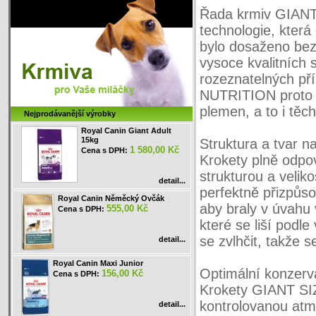
Řada krmiv GIANT
technologie, která
bylo dosaženo bez
vysoce kvalitních 
rozeznatelných př
NUTRITION proto 
plemen, a to i těch
Nejprodávanější výrobky
Royal Canin Giant Adult
15kg
Struktura a tvar n
1 580,00 Kč
Cena s DPH:
Krokety plně odpov
strukturou a veli
detail...
perfektně přizpůs
Royal Canin Něměcký Ovčák
aby braly v úvahu 
555,00 Kč
Cena s DPH:
které se liší podl
se zvlhčit, takže s
detail...
Royal Canin Maxi Junior
Optimální konzerv
156,00 Kč
Cena s DPH:
Krokety GIANT SI
kontrolovanou atmo
detail...