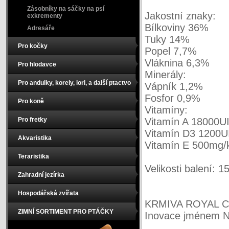
Zásobníky na sáčky na psí
Jakostní znaky:
exkrementy
Bílkoviny 36%
Adresáře
Tuky 14%
Pro kočky
Popel 7,7%
Vláknina 6,3%
Pro hlodavce
Minerály:
Pro andulky, korely, lori, a další ptactvo
Vápník 1,2%
Fosfor 0,9%
Pro koně
Vitamíny:
Pro fretky
Vitamín A 18000UI
Vitamín D3 1200U
Akvaristika
Vitamín E 500mg/
Teraristika
Velikosti balení: 1
Zahradní jezírka
Hospodářská zvířata
KRMIVA ROYAL C
ZIMNÍ SORTIMENT PRO PTÁČKY
Inovace jménem