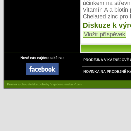
účinkem na střevní
Vitamín A a biotin
Chelated zinc pro 
Diskuze k vý
Vložit příspěvek
Nově nás najdete také na:
PRODEJNA V KAZNĚJOVĚ
NOVINKA NA PRODEJNĚ K
Krmiva a chovatelské potřeby Vyjedená miska Plzeň