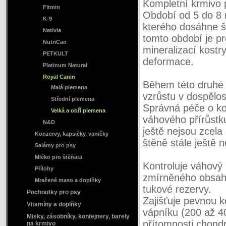
Kompletní krmivo 
Fitmin
Období od 5 do 8
K-9
kterého dosáhne š
Nativia
tomto období je p
NutriCan
mineralizací kost
PETKULT
deformace.
Platinum Natural
Royal Canin
Během této druhé 
Malá plemena
vzrůstu v dospělo
Střední plemena
Správná péče o kos
Velká a obří plemena
váhového přírůstk
N&D
ještě nejsou zcela 
Konzervy, kapsičky, vaničky
štěně stále ještě 
Salámy pro psy
Mléko pro štěňata
Kontroluje váhový
Přílohy
zmírněného obsahu 
Mražené maso a doplňky
tukové rezervy.
Pochoutky pro psy
Zajišťuje pevnou 
Vitamíny a doplňky
vápníku (200 až 40
Misky, zásobníky, kontejnery, barely
přítomnosti chondr
na krmivo