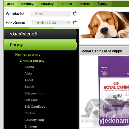
akce
novinky
aktuality
kontakt
inzerce
články
Vyhledávání
Filtr výrobce
VÁNOČNÍ ZBOŽÍ
Pro psy
Royal Canin Giant Puppy
Krmivo pro psy
Granule pro psy
Acana
Anka
Aport
Bosch
Brit premium
Brit Care
Brit Carnilove
Calibra
Country Dog
Eminent