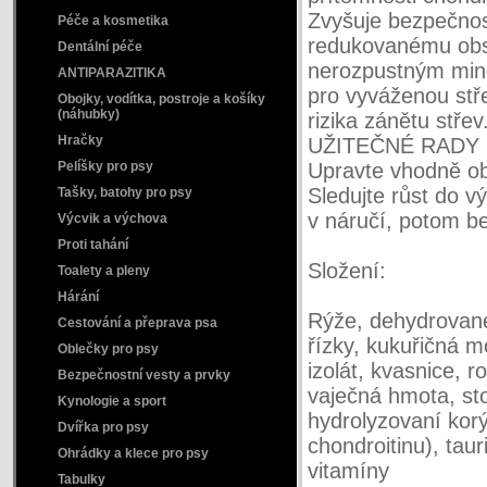
Zvyšuje bezpečnost
Péče a kosmetika
redukovanému obs
Dentální péče
nerozpustným mine
ANTIPARAZITIKA
pro vyváženou stř
Obojky, vodítka, postroje a košíky
(náhubky)
rizika zánětu střev
Hračky
UŽITEČNÉ RADY
Pelíšky pro psy
Upravte vhodně obj
Sledujte růst do v
Tašky, batohy pro psy
v náručí, potom be
Výcvik a výchova
Proti tahání
Složení:
Toalety a pleny
Hárání
Rýže, dehydrované 
Cestování a přeprava psa
řízky, kukuřičná m
Oblečky pro psy
izolát, kvasnice, r
Bezpečnostní vesty a prvky
vaječná hmota, st
Kynologie a sport
hydrolyzovaní korý
Dvířka pro psy
chondroitinu), taur
Ohrádky a klece pro psy
vitamíny
Tabulky