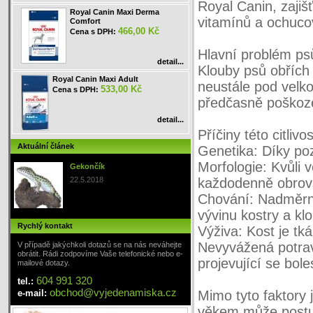
Royal Canin, zajiš
Royal Canin Maxi Derma
vitamínů a ochuco
Comfort
466,00 Kč
Cena s DPH:
Hlavní problém ps
detail...
Klouby psů obřích p
Royal Canin Maxi Adult
neustále pod velk
533,00 Kč
Cena s DPH:
předčasně poškoze
detail...
Příčiny této citlivos
Aktuální článek
Genetika: Díky po
Morfologie: Kvůli 
Gekončík
22.5.2018
každodenně obrov
Chování: Nadměrná
vývinu kostry a kl
Rychlý kontakt
Výživa: Kost je tk
Nevyvážená potrav
V případě jakýchkoli dotazů se na nás neváhejte
obrátit. Rádi zodpovíme Vaše telefonické nebo e-
projevující se bole
mailové dotazy.
604 991 320
tel.:
obchod
@
vyjedenamiska
.cz
e-mail:
Mimo tyto faktory 
věkem může postup