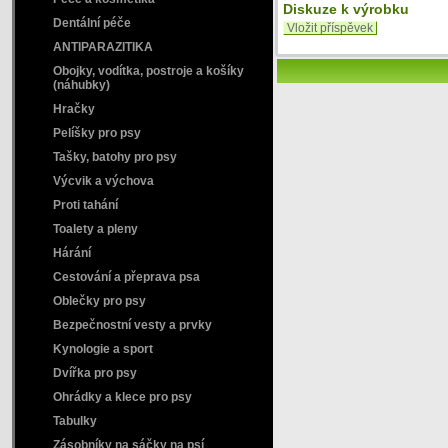
Diskuze k výrobku
Dentální péče
Vložit příspěvek
ANTIPARAZITIKA
Obojky, vodítka, postroje a košíky
(náhubky)
Hračky
Pelíšky pro psy
Tašky, batohy pro psy
Výcvik a výchova
Proti tahání
Toalety a pleny
Hárání
Cestování a přeprava psa
Oblečky pro psy
Bezpečnostní vesty a prvky
Kynologie a sport
Dvířka pro psy
Ohrádky a klece pro psy
Tabulky
Zásobníky na sáčky na psí