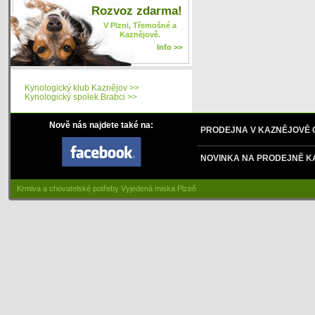
Rozvoz zdarma!
V Plzni, Třemošné a
Kaznějově.
Info >>
Kynologický klub Kaznějov >>
Kynologický spolek Brabci >>
Nově nás najdete také na:
PRODEJNA V KAZNĚJOVĚ
NOVINKA NA PRODEJNĚ K
Krmiva a chovatelské potřeby Vyjedená miska Plzeň