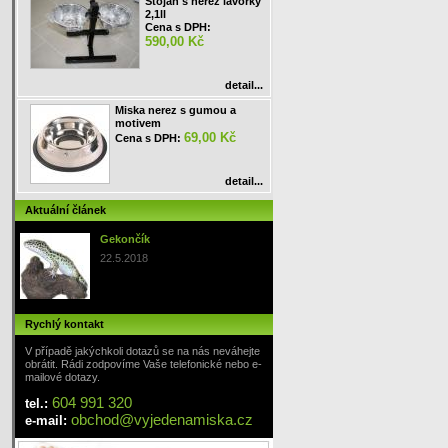
Stojan s nerez lavorky
2,1ll
Cena s DPH:
590,00 Kč
detail...
Miska nerez s gumou a
motivem
69,00 Kč
Cena s DPH:
detail...
Aktuální článek
Gekončík
22.5.2018
Rychlý kontakt
V případě jakýchkoli dotazů se na nás neváhejte
obrátit. Rádi zodpovíme Vaše telefonické nebo e-
mailové dotazy.
604 991 320
tel.:
obchod
@
vyjedenamiska
.cz
e-mail: