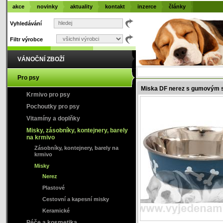
akce
novinky
aktuality
kontakt
inzerce
články
Vyhledávání
Filtr výrobce
VÁNOČNÍ ZBOŽÍ
Pro psy
Miska DF nerez s gumovým s
Krmivo pro psy
Pochoutky pro psy
Vitamíny a doplňky
Misky, zásobníky, kontejnery, barely
na krmivo
Zásobníky, kontejnery, barely na
krmivo
Misky
Nerez
Plastové
Cestovní a kapesní misky
Keramické
Péče a kosmetika