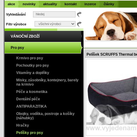
akce
novinky
aktuality
kontakt
inzerce
články
Vyhledávání
Filtr výrobce
VÁNOČNÍ ZBOŽÍ
Pro psy
Pelíšek SCRUFFS Thermal b
Krmivo pro psy
Pochoutky pro psy
Vitamíny a doplňky
Misky, zásobníky, kontejnery, barely
na krmivo
Péče a kosmetika
Dentální péče
ANTIPARAZITIKA
Obojky, vodítka, postroje a košíky
(náhubky)
Hračky
Pelíšky pro psy