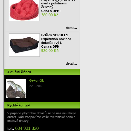
ovál s polštářem
červený
Cena s DPH:
380,00 Kč
detail...
Pelíšek SCRUFFS
Expedition box bed
čokoládový L
Cena s DPH:
920,00 Kč
detail...
Aktuální článek
Gekončík
22.5.2018
Rychlý kontakt
V případě jakýchkoli dotazů se na nás neváhejte
obrátit. Rádi zodpovíme Vaše telefonické nebo e-
mailové dotazy.
604 991 320
tel.: