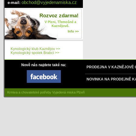
obchod
@
vyjedenamiska
.cz
e-mail:
Rozvoz zdarma!
V Plzni, Třemošné a
Kaznějově.
Info >>
Kynologický klub Kaznějov >>
Kynologický spolek Brabci >>
Nově nás najdete také na:
PRODEJNA V KAZNĚJOVĚ
NOVINKA NA PRODEJNĚ K
Krmiva a chovatelské potřeby Vyjedená miska Plzeň