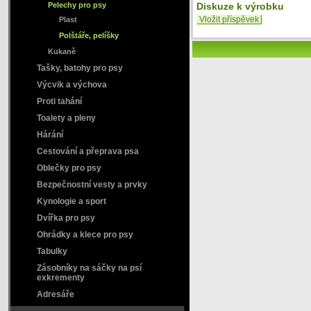
Pelechy pro psy
Diskuze k výrobku
Plast
Vložit příspěvek
Polštáře, pelíšky
Kukaně
Tašky, batohy pro psy
Výcvik a výchova
Proti tahání
Toalety a pleny
Hárání
Cestování a přeprava psa
Oblečky pro psy
Bezpečnostní vesty a prvky
Kynologie a sport
Dvířka pro psy
Ohrádky a klece pro psy
Tabulky
Zásobníky na sáčky na psí
exkrementy
Adresáře