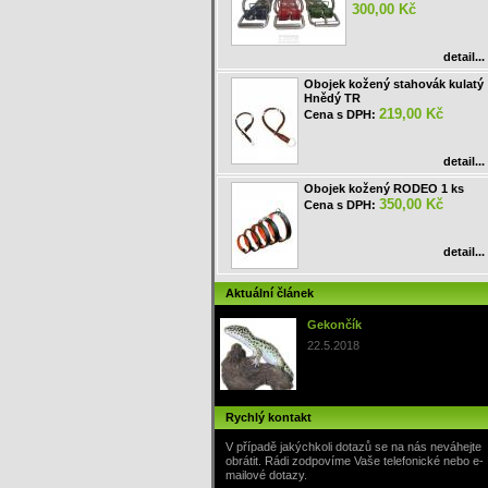
300,00 Kč
detail...
Obojek kožený stahovák kulatý
Hnědý TR
219,00 Kč
Cena s DPH:
detail...
Obojek kožený RODEO 1 ks
350,00 Kč
Cena s DPH:
detail...
Aktuální článek
Gekončík
22.5.2018
Rychlý kontakt
V případě jakýchkoli dotazů se na nás neváhejte
obrátit. Rádi zodpovíme Vaše telefonické nebo e-
mailové dotazy.