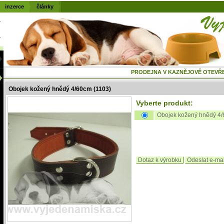
inzerce
články
PRODEJNA V KAZNĚJOVĚ OTEVŘENÁ
Obojek kožený hnědý 4/60cm (1103)
Vyberte produkt:
Obojek kožený hnědý 4/
Dotaz k výrobku
Odeslat e-ma