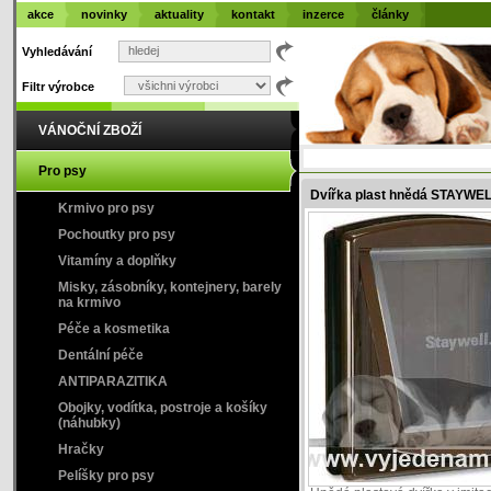
akce
novinky
aktuality
kontakt
inzerce
články
Vyhledávání
Filtr výrobce
VÁNOČNÍ ZBOŽÍ
Pro psy
Dvířka plast hnědá STAYWE
Krmivo pro psy
Pochoutky pro psy
Vitamíny a doplňky
Misky, zásobníky, kontejnery, barely
na krmivo
Péče a kosmetika
Dentální péče
ANTIPARAZITIKA
Obojky, vodítka, postroje a košíky
(náhubky)
Hračky
Pelíšky pro psy