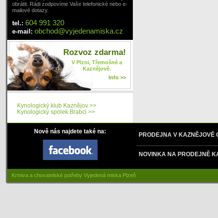
obrátit. Rádi zodpovíme Vaše telefonické nebo e-
mailové dotazy.
604 991 320
tel.:
obchod
@
vyjedenamiska
.cz
e-mail:
Rozvoz zdarma!
V Plzni, Třemošné a
Kaznějově.
Info >>
Kynologický klub Kaznějov >>
Kynologický spolek Brabci >>
Nově nás najdete také na:
PRODEJNA V KAZNĚJOVĚ
NOVINKA NA PRODEJNĚ K
Krmiva a chovatelské potřeby Vyjedená miska Plzeň