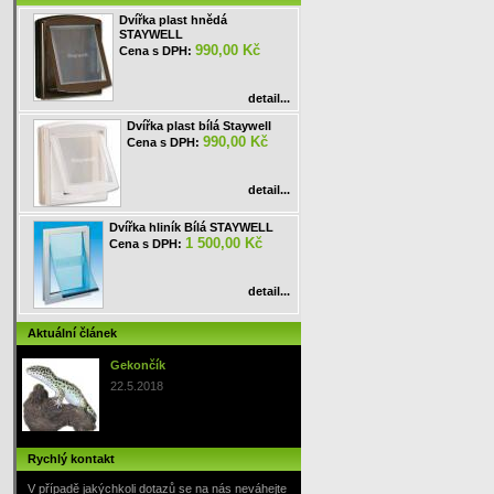
Dvířka plast hnědá
STAYWELL
990,00 Kč
Cena s DPH:
detail...
Dvířka plast bílá Staywell
990,00 Kč
Cena s DPH:
detail...
Dvířka hliník Bílá STAYWELL
1 500,00 Kč
Cena s DPH:
detail...
Aktuální článek
Gekončík
22.5.2018
Rychlý kontakt
V případě jakýchkoli dotazů se na nás neváhejte