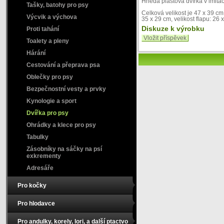
Hnědá plastová dvířka v imita
Tašky, batohy pro psy
Celková velikost je 47 x 39 cm,
Výcvik a výchova
35 x 29 cm, velikost flapu: 26 
Diskuze k výrobku
Proti tahání
Vložit příspěvek
Toalety a pleny
Hárání
Cestování a přeprava psa
Oblečky pro psy
Bezpečnostní vesty a prvky
Kynologie a sport
Dvířka pro psy
Ohrádky a klece pro psy
Tabulky
Zásobníky na sáčky na psí
exkrementy
Adresáře
Pro kočky
Pro hlodavce
Pro andulky, korely, lori, a další ptactvo