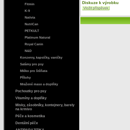
Diskuze k výrobku
Fitmin
Vložit příspěvek
K-9
Nativia
NutriCan
PETKULT
Platinum Natural
Royal Canin
N&D
Konzervy, kapsičky, vaničky
Salámy pro psy
Mléko pro štěňata
Přílohy
Mražené maso a doplňky
Pochoutky pro psy
Vitamíny a doplňky
Misky, zásobníky, kontejnery, barely
na krmivo
Péče a kosmetika
Dentální péče