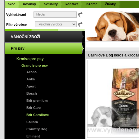
akce
novinky
aktuality
kontakt
inzerce
články
Vyhledávání
Filtr výrobce
VÁNOČNÍ ZBOŽÍ
Pro psy
Carnilove Dog losos a kroc
Krmivo pro psy
Granule pro psy
Acana
Anka
Aport
Bosch
Brit premium
Brit Care
Brit Carnilove
Calibra
Country Dog
Eminent