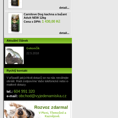
detail...
Carnilove Dog kachna a bažant
Adult NEW 12kg
1 430,00 Kč
Cena s DPH:
detail...
Aktuální článek
Gekončík
22.5.2018
Rychlý kontakt
V případě jakýchkoli dotazů se na nás neváhejte
obrátit. Rádi zodpovíme Vaše telefonické nebo e-
mailové dotazy.
604 991 320
tel.:
obchod
@
vyjedenamiska
.cz
e-mail:
Rozvoz zdarma!
V Plzni, Třemošné a
Kaznějově.