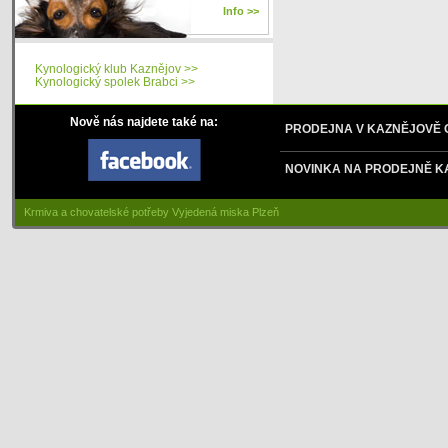
Info >>
Kynologický klub Kaznějov >>
Kynologický spolek Brabci >>
Nově nás najdete také na:
PRODEJNA V KAZNĚJOVĚ
NOVINKA NA PRODEJNĚ K
Krmiva a chovatelské potřeby Vyjedená miska Plzeň