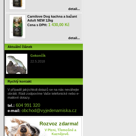
detail...
Carnilove Dog kachna a bažant
Adult NEW 12kg
1 430,00 Kč
Cena s DPH:
detail...
Aktuální článek
Gekončík
22.5.2018
Rychlý kontakt
V případě jakýchkoli dotazů se na nás neváhejte
obrátit. Rádi zodpovíme Vaše telefonické nebo e-
mailové dotazy.
604 991 320
tel.:
obchod
@
vyjedenamiska
.cz
e-mail:
Rozvoz zdarma!
V Plzni, Třemošné a
Kaznějově.