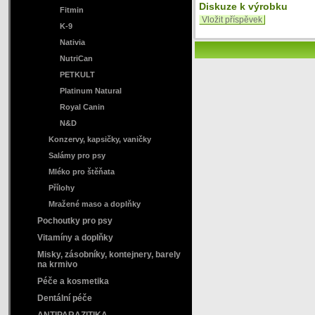
Diskuze k výrobku
Fitmin
Vložit příspěvek
K-9
Nativia
NutriCan
PETKULT
Platinum Natural
Royal Canin
N&D
Konzervy, kapsičky, vaničky
Salámy pro psy
Mléko pro štěňata
Přílohy
Mražené maso a doplňky
Pochoutky pro psy
Vitamíny a doplňky
Misky, zásobníky, kontejnery, barely
na krmivo
Péče a kosmetika
Dentální péče