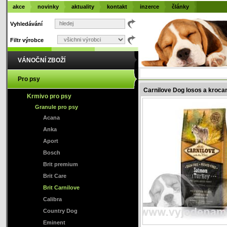
akce
novinky
aktuality
kontakt
inzerce
články
Vyhledávání
Filtr výrobce
VÁNOČNÍ ZBOŽÍ
Pro psy
Carnilove Dog losos a kroc
Krmivo pro psy
Granule pro psy
Acana
Anka
Aport
Bosch
Brit premium
Brit Care
Brit Carnilove
Calibra
Country Dog
Eminent