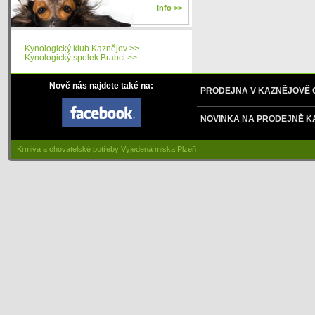
Info >>
Kynologický klub Kaznějov >>
Kynologický spolek Brabci >>
Nově nás najdete také na:
PRODEJNA V KAZNĚJOVĚ
NOVINKA NA PRODEJNĚ K
Krmiva a chovatelské potřeby Vyjedená miska Plzeň