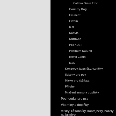
Calibra Grain Free
Country Dog
Eminent
Fitmin
K-9
Nativia
NutriCan
PETKULT
Platinum Natural
Royal Canin
N&D
Konzervy, kapsičky, vaničky
Salámy pro psy
Mléko pro štěňata
Přílohy
Mražené maso a doplňky
Pochoutky pro psy
Vitamíny a doplňky
Misky, zásobníky, kontejnery, barely
na krmivo