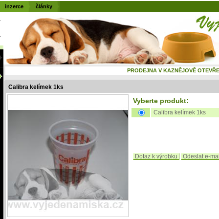
inzerce
články
PRODEJNA V KAZNĚJOVĚ OTEVŘENÁ
Calibra kelímek 1ks
Vyberte produkt:
Calibra kelímek 1ks
Dotaz k výrobku
Odeslat e-ma