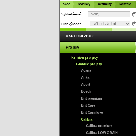
akce
novinky
aktuality
kontakt
Vyhledávání
Filtr výrobce
VÁNOČNÍ ZBOŽÍ
Pro psy
Krmivo pro psy
Granule pro psy
Acana
Anka
Aport
Bosch
Brit premium
Brit Care
Brit Carnilove
Calibra
Calibra premium
Calibra LOW GRAIN