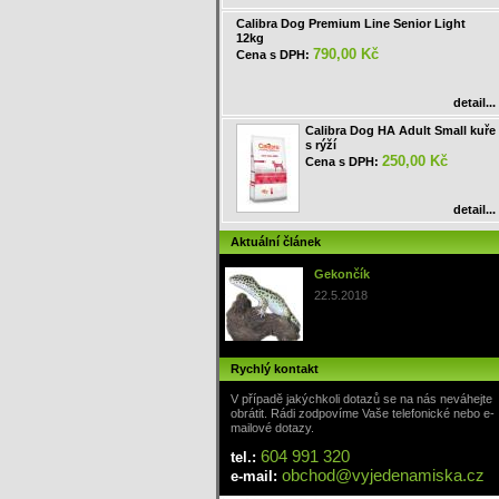
Calibra Dog Premium Line Senior Light
12kg
790,00 Kč
Cena s DPH:
detail...
Calibra Dog HA Adult Small kuře
s rýží
250,00 Kč
Cena s DPH:
detail...
Aktuální článek
Gekončík
22.5.2018
Rychlý kontakt
V případě jakýchkoli dotazů se na nás neváhejte
obrátit. Rádi zodpovíme Vaše telefonické nebo e-
mailové dotazy.
604 991 320
tel.:
obchod
@
vyjedenamiska
.cz
e-mail: