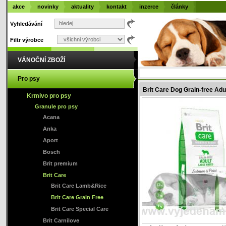
akce
novinky
aktuality
kontakt
inzerce
články
Vyhledávání
Filtr výrobce
VÁNOČNÍ ZBOŽÍ
Pro psy
Brit Care Dog Grain-free Ad
Krmivo pro psy
Granule pro psy
Acana
Anka
Aport
Bosch
Brit premium
Brit Care
Brit Care Lamb&Rice
Brit Care Grain Free
Brit Care Special Care
Brit Carnilove