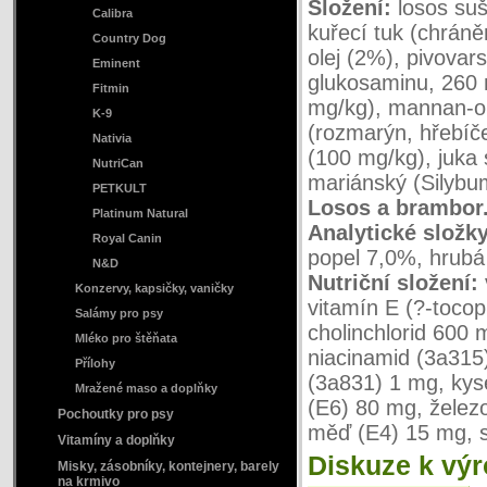
Složení:
losos suš
Calibra
kuřecí tuk (chráně
Country Dog
olej (2%), pivovar
Eminent
glukosaminu, 260 m
Fitmin
mg/kg), mannan-ol
K-9
(rozmarýn, hřebíče
Nativia
(100 mg/kg), juka 
NutriCan
mariánský (Silybu
PETKULT
Losos a brambor
Platinum Natural
Analytické složky
Royal Canin
popel 7,0%, hrubá
N&D
Nutriční složení:
Konzervy, kapsičky, vaničky
vitamín E (?-toco
Salámy pro psy
cholinchlorid 600 
Mléko pro štěňata
niacinamid (3a315
Přílohy
(3a831) 1 mg, kyse
Mražené maso a doplňky
(E6) 80 mg, želez
Pochoutky pro psy
měď (E4) 15 mg, s
Vitamíny a doplňky
Diskuze k vý
Misky, zásobníky, kontejnery, barely
na krmivo