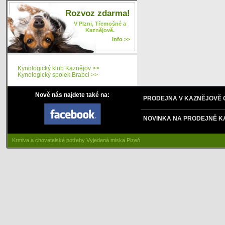
Rozvoz zdarma!
V Plzni, Třemošné a
Kaznějově.
Info >>
Kynologický klub Kaznějov >>
Kynologický spolek Brabci >>
Nově nás najdete také na:
PRODEJNA V KAZNĚJOVĚ
NOVINKA NA PRODEJNĚ K
Krmiva a chovatelské potřeby Vyjedená miska Plzeň