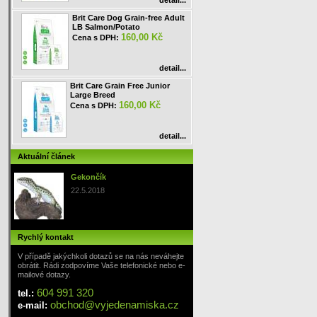
detail...
Brit Care Dog Grain-free Adult
LB Salmon/Potato
160,00 Kč
Cena s DPH:
detail...
Brit Care Grain Free Junior
Large Breed
160,00 Kč
Cena s DPH:
detail...
Aktuální článek
Gekončík
22.5.2018
Rychlý kontakt
V případě jakýchkoli dotazů se na nás neváhejte
obrátit. Rádi zodpovíme Vaše telefonické nebo e-
mailové dotazy.
604 991 320
tel.:
obchod
@
vyjedenamiska
.cz
e-mail: