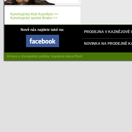
Kynologický klub Kaznějov >>
Kynologický spolek Brabci >>
Nově nás najdete také na:
PRODEJNA V KAZNĚJOVĚ
NOVINKA NA PRODEJNĚ K
Krmiva a chovatelské potřeby Vyjedená miska Plzeň