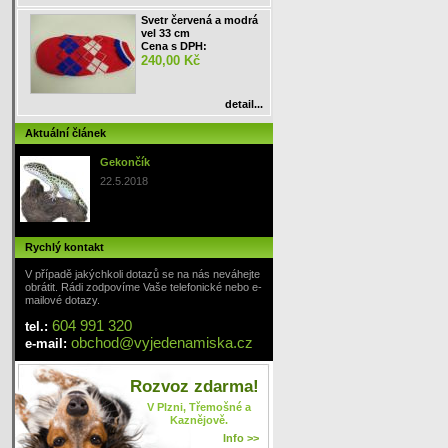
Svetr červená a modrá
vel 33 cm
Cena s DPH:
240,00 Kč
detail...
Aktuální článek
Gekončík
22.5.2018
Rychlý kontakt
V případě jakýchkoli dotazů se na nás neváhejte
obrátit. Rádi zodpovíme Vaše telefonické nebo e-
mailové dotazy.
604 991 320
tel.:
obchod
@
vyjedenamiska
.cz
e-mail:
Rozvoz zdarma!
V Plzni, Třemošné a
Kaznějově.
Info >>