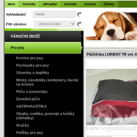
akce
novinky
aktuality
kontakt
inzerce
články
Vyhledávání
Filtr výrobce
VÁNOČNÍ ZBOŽÍ
Pro psy
Pláštěnka LORIENT TR vel. 
Krmivo pro psy
Pochoutky pro psy
Vitamíny a doplňky
Misky, zásobníky, kontejnery, barely
na krmivo
Péče a kosmetika
Dentální péče
ANTIPARAZITIKA
Obojky, vodítka, postroje a košíky
(náhubky)
Hračky
Pelíšky pro psy