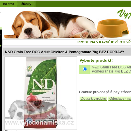
inzerce
články
PRODEJNA V KAZNĚJOVĚ OTEVŘENÁ
N&D Grain Free DOG Adult Chicken & Pomegranate 7kg BEZ DOPRAVY
Vyberte produkt:
N&D Grain Free DOG Adu
Pomegranate 7kg BEZ
Granule pro dospělé psy středn
Dotaz k výrobku
Odeslat e-ma