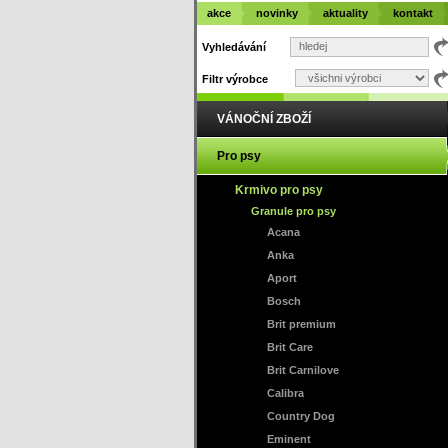
akce
novinky
aktuality
kontakt
Vyhledávání
Filtr výrobce
VÁNOČNÍ ZBOŽÍ
Pro psy
Krmivo pro psy
Granule pro psy
Acana
Anka
Aport
Bosch
Brit premium
Brit Care
Brit Carnilove
Calibra
Country Dog
Eminent