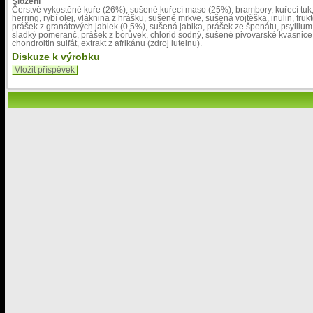
Složení
Čerstvé vykostěné kuře (26%), sušené kuřecí maso (25%), brambory, kuřecí tuk,
herring, rybí olej, vláknina z hrášku, sušené mrkve, sušená vojtěška, inulin, fr
prášek z granátových jablek (0,5%), sušená jablka, prášek ze špenátu, psyllium
sladký pomeranč, prášek z borůvek, chlorid sodný, sušené pivovarské kvasnice
chondroitin sulfát, extrakt z afrikánu (zdroj luteinu).
Diskuze k výrobku
Vložit příspěvek