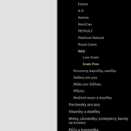
Fitmin
K-9
Nativia
NutriCan
PETKULT
Platinum Natural
Royal Canin
N&D
Low Grain
Grain Free
Konzervy, kapsičky, vaničky
Salámy pro psy
Mléko pro štěňata
Přílohy
Mražené maso a doplňky
Pochoutky pro psy
Vitamíny a doplňky
Misky, zásobníky, kontejnery, barely
na krmivo
Péče a kosmetika