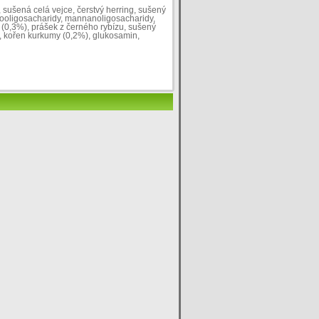
 sušená celá vejce, čerstvý herring, sušený
uktooligosacharidy, mannanoligosacharidy,
 (0,3%), prášek z černého rybízu, sušený
, kořen kurkumy (0,2%), glukosamin,