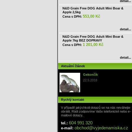
detail...
N&D Grain Free DOG Adult Mini Boar &
Apple 2,5kg
553,00 Kč
Cena s DPH:
detail...
N&D Grain Free DOG Adult Mini Boar &
Apple 7kg BEZ DOPRAVY
1 201,00 Kč
Cena s DPH:
detail...
Aktuální článek
Gekončík
22.5.2018
Rychlý kontakt
V případě jakýchkoli dotazů se na nás neváhejte
obrátit. Rádi zodpovíme Vaše telefonické nebo e-
mailové dotazy.
604 991 320
tel.:
obchod
@
vyjedenamiska
.cz
e-mail: