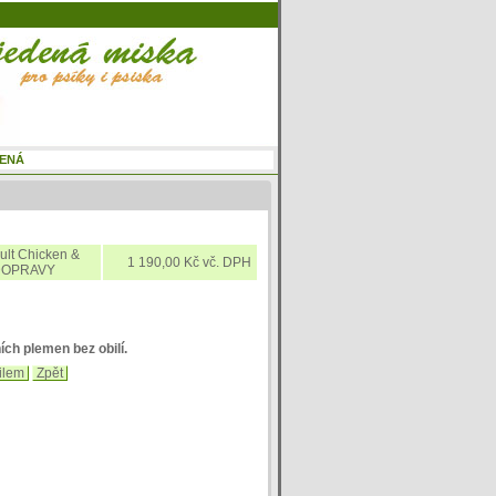
lt Chicken &
1 190,00 Kč vč. DPH
 DOPRAVY
ích plemen bez obilí.
ilem
Zpět