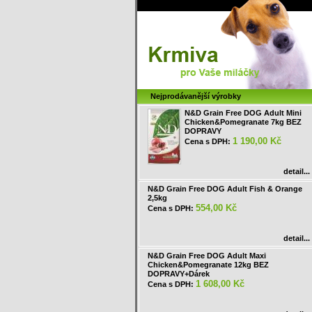
Nejprodávanější výrobky
N&D Grain Free DOG Adult Mini
Chicken&Pomegranate 7kg BEZ
DOPRAVY
1 190,00 Kč
Cena s DPH:
detail...
N&D Grain Free DOG Adult Fish & Orange
2,5kg
554,00 Kč
Cena s DPH:
detail...
N&D Grain Free DOG Adult Maxi
Chicken&Pomegranate 12kg BEZ
DOPRAVY+Dárek
1 608,00 Kč
Cena s DPH: