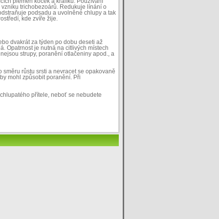
jících plemen koček a králíků. Používání
zniku trichobezoárů. Redukuje línání o
odstraňuje podsadu a uvolněné chlupy a tak
středí, kde zvíře žije.
ebo dvakrát za týden po dobu deseti až
á. Opatrnost je nutná na citlivých místech
 nejsou strupy, poranění otlačeniny apod., a
směru růstu srsti a nevracet se opakovaně
ý by mohl způsobit poranění. Při
chlupatého přítele, neboť se nebudete