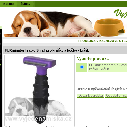
inzerce
články
PRODEJNA V KAZNĚJOVĚ OTEVŘENÁ
FURminator hrablo Small pro králíky a kočky - králík
Vyberte produkt:
FURminator hrablo Small
kočky - králík
Hrablo k vyčesávání línajících
Dotaz k výrobku
Odeslat e-ma