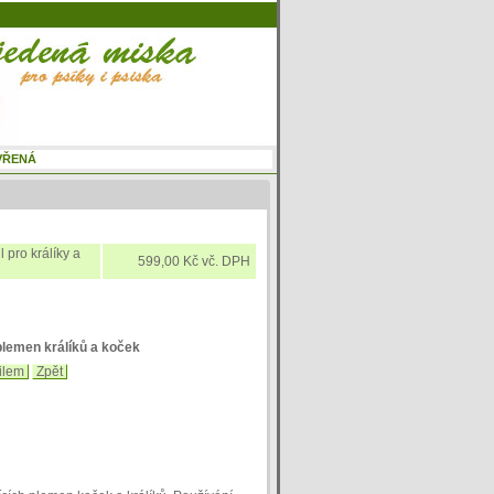
 pro králíky a
599,00 Kč vč. DPH
 plemen králíků a koček
ilem
Zpět