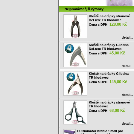
Nejprodávanější výrobky
Kleště na drápky stranové
DeLuxe TR hlodavec
128,00 Kč
Cena s DPH:
detail...
Kleště na drápky Gilotina
DeLuxe TR hlodavec
45,00 Kč
Cena s DPH:
detail...
Kleště na drápky Gilotina
TR hlodavec
145,00 Kč
Cena s DPH:
detail...
Kleště na drápky stranové
TR hlodavec
68,00 Kč
Cena s DPH:
detail...
FURminator hrablo Small pro