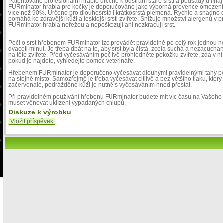
Patentované profesionální hrablo určené k odstraní staré srsti a podsady u lína
FURminator hrabla pro kočky je doporučováno jako výborná prevence omezení v
více než 90%. Určeno pro dlouhosrstá i krátkosrstá plemena. Rychle a snadno 
pomáhá ke zdravější kůži a lesklejší srsti zvířete. Snižuje množství alergenů v pro
FURminator hrabla neřežou a nepoškozují ani nezkracují srst.
Péči o srst hřebenem FURminator lze provádět pravidelně po celý rok jednou n
dvaceti minut. Je třeba dbát na to, aby srst byla čistá, zcela suchá a nezacuchan
na těle zvířete. Před vyčesáváním pečlivě prohlédněte pokožku zvířete, zda v ní
pokud je najdete, vyhledejte pomoc veterináře.
Hřebenem FURminator je doporučeno vyčesávat dlouhými pravidelnými tahy po 
na stejné místo. Samozřejmě je třeba vyčesávat citlivě a bez většího tlaku, kter
začervenalé, podrážděné kůži je nutné s vyčesáváním hned přestat.
Při pravidelném používání hřebenu FURminator budete mít víc času na Vašeho 
muset věnovat uklízení vypadaných chlupů.
Diskuze k výrobku
Vložit příspěvek