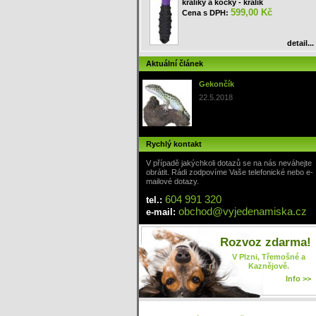
králíky a kočky - králík
599,00 Kč
Cena s DPH:
detail...
Aktuální článek
Gekončík
22.5.2018
Rychlý kontakt
V případě jakýchkoli dotazů se na nás neváhejte
obrátit. Rádi zodpovíme Vaše telefonické nebo e-
mailové dotazy.
604 991 320
tel.:
obchod
@
vyjedenamiska
.cz
e-mail:
Rozvoz zdarma!
V Plzni, Třemošné a
Kaznějově.
Info >>