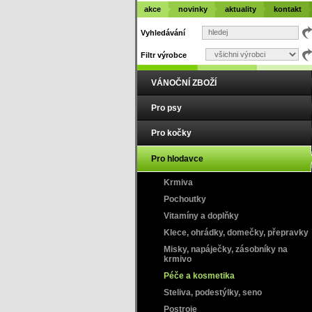
akce
novinky
aktuality
kontakt
Vyhledávání
Filtr výrobce
VÁNOČNÍ ZBOŽÍ
Pro psy
Pro kočky
Pro hlodavce
Krmiva
Pochoutky
Vitamíny a doplňky
Klece, ohrádky, domečky, přepravky
Misky, napáječky, zásobníky na
krmivo
Péče a kosmetika
Steliva, podestýlky, seno
Postroje