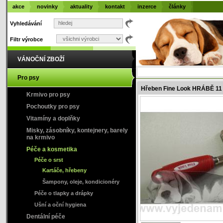
akce
novinky
aktuality
kontakt
inzerce
články
Vyhledávání
Filtr výrobce
VÁNOČNÍ ZBOŽÍ
Pro psy
Hřeben Fine Look HRÁBĚ 11
Krmivo pro psy
Pochoutky pro psy
Vitamíny a doplňky
Misky, zásobníky, kontejnery, barely
na krmivo
Péče a kosmetika
Péče o srst
Kartáče, hřebeny
Šampony, oleje, kondicionéry
Péče o tlapky a drápky
Ušní a oční hygiena
Dentální péče