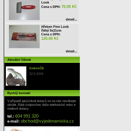
Look
70,00 Kč
Cena s DPH:
detail...
Hřeben Fine Look
řídký 5x21cm
Cena s DPH:
120,00 Kč
detail...
Aktuální článek
Gekončík
22.5.2018
Rychlý kontakt
V případě jakýchkoli dotazů se na nás neváhejte
obrátit. Rádi zodpovíme Vaše telefonické nebo e-
mailové dotazy.
604 991 320
tel.:
obchod
@
vyjedenamiska
.cz
e-mail: