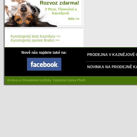
Rozvoz zdarma!
V Plzni, Třemošné a
Kaznějově.
Info >>
Kynologický klub Kaznějov >>
Kynologický spolek Brabci >>
Nově nás najdete také na:
PRODEJNA V KAZNĚJOVĚ
NOVINKA NA PRODEJNĚ K
Krmiva a chovatelské potřeby Vyjedená miska Plzeň