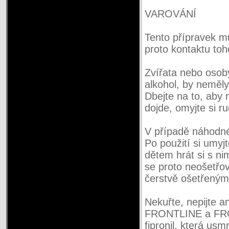
VAROVÁNÍ
Tento přípravek mů
proto kontaktu toh
Zvířata nebo osoby
alkohol, by neměly
Dbejte na to, aby
dojde, omyjte si 
V případě náhodné
Po použití si umyj
dětem hrát si s n
se proto neošetřov
čerstvě ošetřeným 
Nekuřte, nepijte a
FRONTLINE a FRON
fipronil, která usm