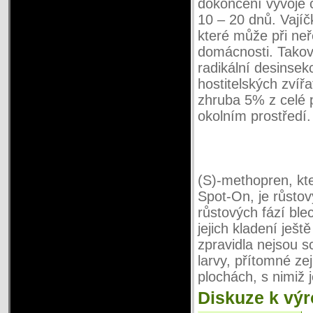
dokončení vývoje 
10 – 20 dnů. Vajíčk
které může při ne
domácnosti. Takov
radikální desinsek
hostitelských zvíř
zhruba 5% z celé 
okolním prostředí.
(S)-methopren, k
Spot-On, je růsto
růstových fází ble
jejich kladení ješt
zpravidla nejsou s
larvy, přítomné ze
plochách, s nimiž 
Diskuze k vý