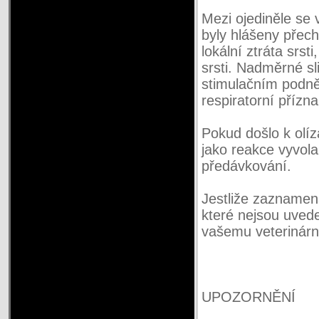
Mezi ojediněle se
byly hlášeny přec
lokální ztráta srst
srsti. Nadměrné sli
stimulačním podně
respiratorní přízn
Pokud došlo k olíz
jako reakce vyvola
předávkování.
Jestliže zaznamená
které nejsou uvede
vašemu veterinárn
UPOZORNĚNÍ