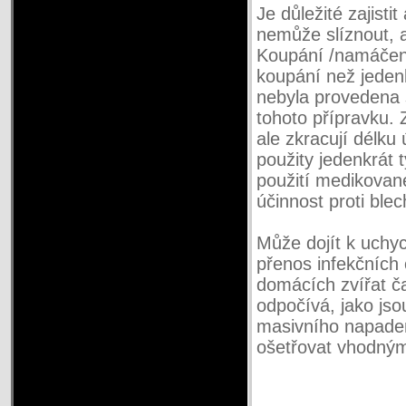
Je důležité zajisti
nemůže slíznout, a
Koupání /namáčení
koupání než jeden
nebyla provedena s
tohoto přípravku.
ale zkracují délku 
použity jedenkrát 
použití medikovan
účinnost proti ble
Může dojít k uchyce
přenos infekčních
domácích zvířat ča
odpočívá, jako jso
masivního napaden
ošetřovat vhodnými