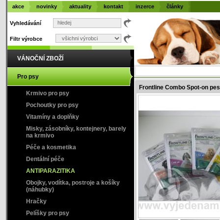
akce
novinky
aktuality
kontakt
inzerce
články
Vyhledávání
Filtr výrobce
VÁNOČNÍ ZBOŽÍ
PRODE
Pro psy
Frontline Combo Spot-on pes
Krmivo pro psy
Pochoutky pro psy
Vitamíny a doplňky
Misky, zásobníky, kontejnery, barely
na krmivo
Péče a kosmetika
Dentální péče
ANTIPARAZITIKA
Obojky, vodítka, postroje a košíky
(náhubky)
Hračky
Pelíšky pro psy