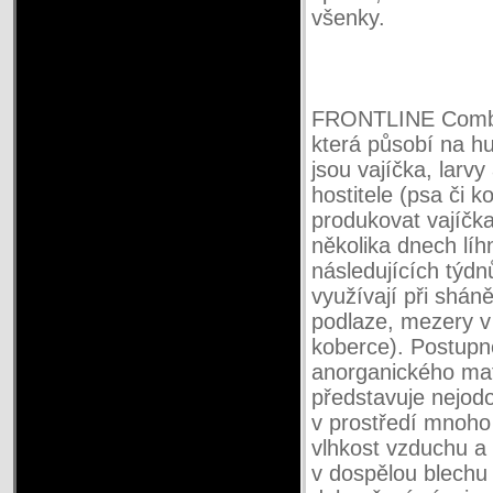
všenky.
FRONTLINE Combo 
která působí na hu
jsou vajíčka, larv
hostitele (psa či 
produkovat vajíčka
několika dnech líhn
následujících týd
využívají při shán
podlaze, mezery v 
koberce). Postupně
anorganického mate
představuje nejodo
v prostředí mnoho
vlhkost vzduchu a
v dospělou blechu