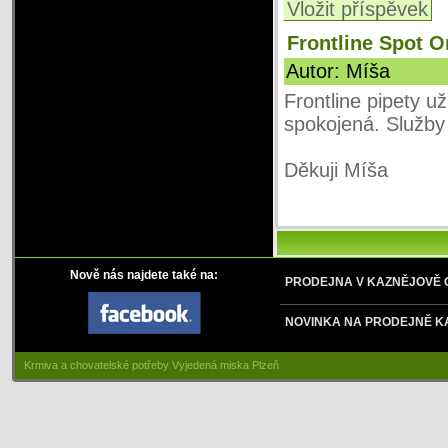
Vložit příspěvek
Frontline Spot O
Autor: Míša
Frontline pipety u
spokojená. Služby 
Děkuji Míša
Nově nás najdete také na:
PRODEJNA V KAZNĚJOVĚ
NOVINKA NA PRODEJNĚ K
Krmiva a chovatelské potřeby Vyjedená miska Plzeň