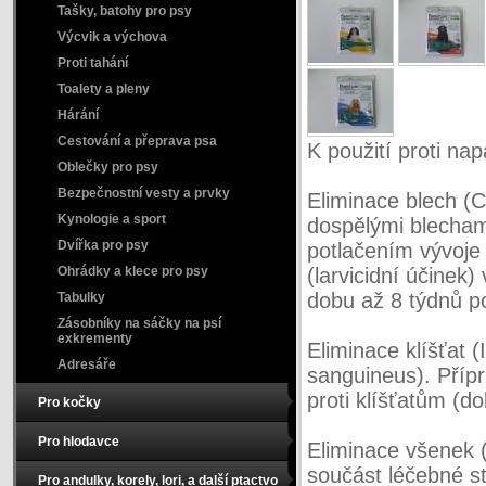
Tašky, batohy pro psy
Výcvik a výchova
Proti tahání
Toalety a pleny
Hárání
Cestování a přeprava psa
K použití proti na
Oblečky pro psy
Bezpečnostní vesty a prvky
Eliminace blech (C
Kynologie a sport
dospělými blecham
Dvířka pro psy
potlačením vývoje v
Ohrádky a klece pro psy
(larvicidní účinek
dobu až 8 týdnů po
Tabulky
Zásobníky na sáčky na psí
exkrementy
Eliminace klíšťat 
Adresáře
sanguineus). Přípr
proti klíšťatům (d
Pro kočky
Pro hlodavce
Eliminace všenek (
součást léčebné st
Pro andulky, korely, lori, a další ptactvo