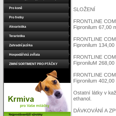
Pro koně
SLOŽENÍ
Pro fretky
FRONTLINE COMBO
Fipronilum 67,00 
Akvaristika
Teraristika
FRONTLINE COMBO
Fipronilum 134,0
Zahradní jezírka
Hospodářská zvířata
FRONTLINE COMBO
FiproniluM 268,0
ZIMNÍ SORTIMENT PRO PTÁČKY
FRONTLINE COMBO
Fipronilum 402,0
Ostatní látky v ka
ethanol.
DÁVKOVÁNÍ A ZPŮ
Nejprodávanější výrobky