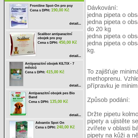
Frontline Spot-On pro psy
Dávkování:
190,00 Kč
Cena s DPH:
jedna pipeta o ob
jedna pipeta o obs
detail...
do 20 kg
Scalibor antiparazitní
jedna pipeta o obs
obojek pro psy
jedna pipeta o ob
450,00 Kč
Cena s DPH:
kg.
detail...
Antiparazitní obojek KILTIX - 7
měsíců
To zajišťuje minim
415,00 Kč
Cena s DPH:
methoprenu. Vzhle
přípravku je minim
detail...
Antiparazitní obojek pes Bio
Band
Způsob podání:
135,00 Kč
Cena s DPH:
Držte pipetu kolm
detail...
pipety a ujistěte s
Advantix Spot On
240,00 Kč
zvířete v oblasti b
Cena s DPH:
pipety na kůži a n