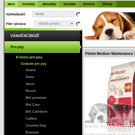
akce
novinky
aktuality
kontakt
inzerce
články
Vyhledávání
Filtr výrobce
VÁNOČNÍ ZBOŽÍ
Pro psy
Fitmin Medium Maintenance 
Krmivo pro psy
Granule pro psy
Acana
Anka
Aport
Bosch
Brit premium
Brit Care
Brit Carnilove
Calibra
Country Dog
Eminent