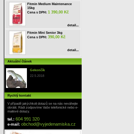
Fitmin Medium Maintenance
15kg
1 390,00 Kč
Cena s DPH:
detail...
Fitmin Mini Senior 3kg
390,00 Kč
Cena s DPH:
detail...
Aktuální článek
Gekončík
22.5.2018
Rychlý kontakt
V případě jakýchkoli dotazů se na nás neváhejte
obrátit. Rádi zodpovíme Vaše telefonické nebo e-
mailové dotazy.
604 991 320
tel.:
obchod
@
vyjedenamiska
.cz
e-mail: