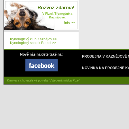
Rozvoz zdarma!
V Plzni, Třemošné a
Kaznějově.
Info >>
Kynologický klub Kaznějov >>
Kynologický spolek Brabci >>
Nově nás najdete také na:
PRODEJNA V KAZNĚJOVĚ
NOVINKA NA PRODEJNĚ K
Krmiva a chovatelské potřeby Vyjedená miska Plzeň