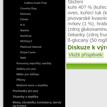
Složení
Calibra Grain Free
kuře 40? % (kuřec
Country Dog
oves, kuřecí tuk (
Eminent
pivovarské kvasnic
Fitmin
mrkev (1 %), hráše
K-9
(zdroj glukosamin
Nativia
čekanky (zdroj fru
NutriCan
ß-glucany (50 mg/
PETKULT
Diskuze k vý
Platinum Natural
Royal Canin
Vložit příspěvek
N&D
Konzervy, kapsičky, vaničky
Salámy pro psy
Mléko pro štěňata
Přílohy
Mražené maso a doplňky
Pochoutky pro psy
Vitamíny a doplňky
Misky, zásobníky, kontejnery, barely
na krmivo