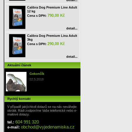
detail...
Calibra Dog Premium Line Adult
12 kg
790,00 Kč
Cena s DPH:
detail...
Calibra Dog Premium Lina Adult
3kg
290,00 Kč
Cena s DPH:
detail...
Aktuální článek
Gekončík
22.5.2018
Rychlý kontakt
V případě jakýchkoli dotazů se na nás neváhejte
obrátit. Rádi zodpovíme Vaše telefonické nebo e-
mailové dotazy.
604 991 320
tel.:
obchod
@
vyjedenamiska
.cz
e-mail: