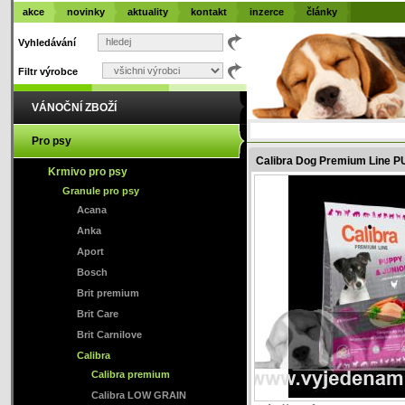
akce
novinky
aktuality
kontakt
inzerce
články
Vyhledávání
Filtr výrobce
VÁNOČNÍ ZBOŽÍ
Pro psy
Calibra Dog Premium Line 
Krmivo pro psy
Granule pro psy
Acana
Anka
Aport
Bosch
Brit premium
Brit Care
Brit Carnilove
Calibra
Calibra premium
Calibra LOW GRAIN