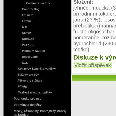
Složení:
Calibra Grain Free
jehněčí moučka (3
Country Dog
přírodními tokofer
Eminent
játra (2? %), loso
Fitmin
prebiotika (manna
K-9
frukto-oligosachar
Nativia
pomeranče, rozmar
NutriCan
hydrochlorid (290 
PETKULT
mg/kg).
Platinum Natural
Diskuze k vý
Royal Canin
N&D
Vložit příspěvek
Konzervy, kapsičky, vaničky
Salámy pro psy
Mléko pro štěňata
Přílohy
Mražené maso a doplňky
Pochoutky pro psy
Vitamíny a doplňky
Misky, zásobníky, kontejnery, barely
na krmivo