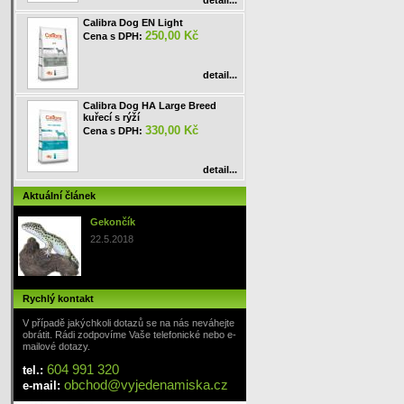
detail...
Calibra Dog EN Light
250,00 Kč
Cena s DPH:
detail...
Calibra Dog HA Large Breed
kuřecí s rýží
330,00 Kč
Cena s DPH:
detail...
Aktuální článek
Gekončík
22.5.2018
Rychlý kontakt
V případě jakýchkoli dotazů se na nás neváhejte
obrátit. Rádi zodpovíme Vaše telefonické nebo e-
mailové dotazy.
604 991 320
tel.:
obchod
@
vyjedenamiska
.cz
e-mail: