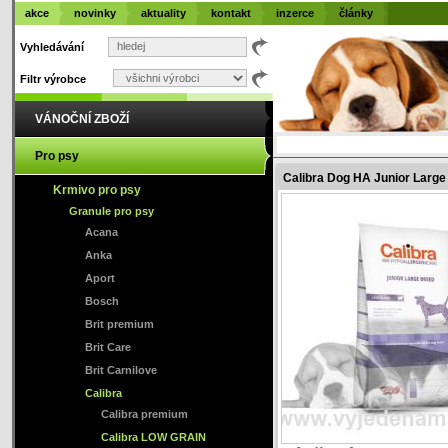
akce
novinky
aktuality
kontakt
inzerce
články
Vyhledávání
Filtr výrobce
VÁNOČNÍ ZBOŽÍ
Pro psy
Calibra Dog HA Junior Larg
Krmivo pro psy
Granule pro psy
Acana
Anka
Aport
Bosch
Brit premium
Brit Care
Brit Carnilove
Calibra
Calibra premium
Calibra LOW GRAIN