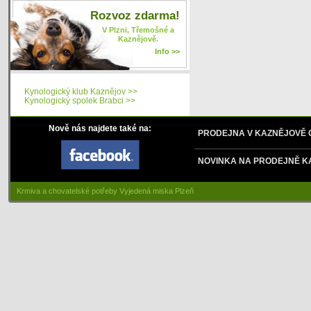
Rozvoz zdarma!
V Plzni, Třemošné a
Kaznějově.
Info >>
Kynologický klub Kaznějov >>
Kynologický spolek Brabci >>
Nově nás najdete také na:
PRODEJNA V KAZNĚJOVĚ
NOVINKA NA PRODEJNĚ K
Krmiva a chovatelské potřeby Vyjedená miska Plzeň