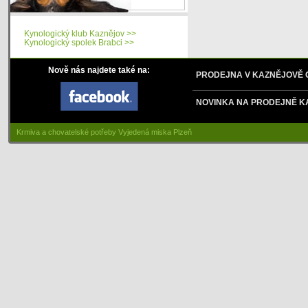
Kynologický klub Kaznějov >>
Kynologický spolek Brabci >>
Nově nás najdete také na:
PRODEJNA V KAZNĚJOVĚ
NOVINKA NA PRODEJNĚ K
Krmiva a chovatelské potřeby Vyjedená miska Plzeň