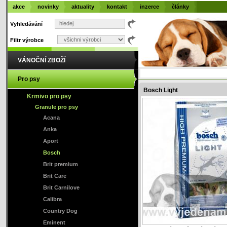
akce
novinky
aktuality
kontakt
inzerce
články
Vyhledávání
Filtr výrobce
VÁNOČNÍ ZBOŽÍ
Pro psy
Bosch Light
Krmivo pro psy
Granule pro psy
Acana
Anka
Aport
Bosch
Brit premium
Brit Care
Brit Carnilove
Calibra
Country Dog
Eminent