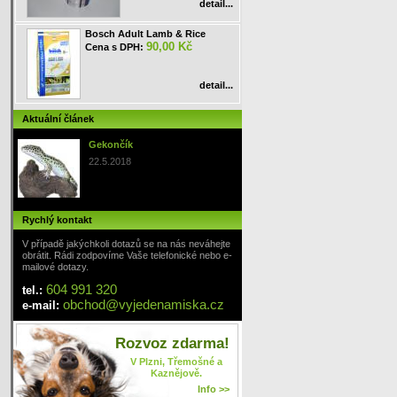
detail...
Bosch Adult Lamb & Rice
90,00 Kč
Cena s DPH:
detail...
Aktuální článek
Gekončík
22.5.2018
Rychlý kontakt
V případě jakýchkoli dotazů se na nás neváhejte
obrátit. Rádi zodpovíme Vaše telefonické nebo e-
mailové dotazy.
604 991 320
tel.:
obchod
@
vyjedenamiska
.cz
e-mail:
Rozvoz zdarma!
V Plzni, Třemošné a
Kaznějově.
Info >>