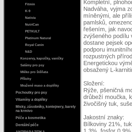
Kompletní, plnoho
Fitmin
Nadváha, vyjma zd
K-9
míněnými, ale pří
Nativia
pamlsků, omezenou
NutriCan
řešením, jak navo
PETKULT
zvýšeného podílu v
Platinum Natural
dostane pejsek op
Royal Canin
podporu imunitníh
N&D
rozpustných přírodn
Konzervy, kapsičky, vaničky
Energetickou výměn
Salámy pro psy
obsažený L-karnitin
Mléko pro štěňata
Přílohy
Složení:
Mražené maso a doplňky
Rýže, pšeničná mo
Pochoutky pro psy
drůbeží moučka, k
Vitamíny a doplňky
živočišný tuk, suš
Misky, zásobníky, kontejnery, barely
na krmivo
Jakostní znaky:
Péče a kosmetika
Bílkoviny 21%, tu
Dentální péče
1,3%, fosfor 0,9%