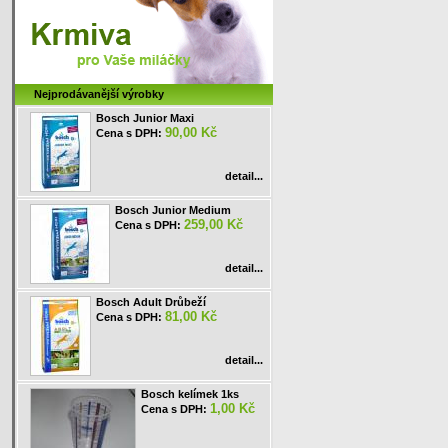
Nejprodávanější výrobky
Bosch Junior Maxi
90,00 Kč
Cena s DPH:
detail...
Bosch Junior Medium
259,00 Kč
Cena s DPH:
detail...
Bosch Adult Drůbeží
81,00 Kč
Cena s DPH:
detail...
Bosch kelímek 1ks
1,00 Kč
Cena s DPH: