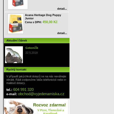
detail...
Acana Heritage Dog Puppy
Junior
450,00 Kč
Cena s DPH:
detail...
Aktuální článek
Gekončík
22.5.2018
Rychlý kontakt
V případě jakýchkoli dotazů se na nás neváhejte
obrátit. Rádi zodpovíme Vaše telefonické nebo e-
mailové dotazy.
604 991 320
tel.:
obchod
@
vyjedenamiska
.cz
e-mail:
Rozvoz zdarma!
V Plzni, Třemošné a
Kaznějově.