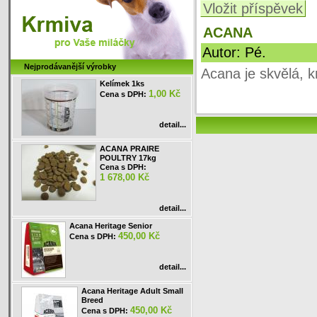
Vložit příspěvek
ACANA
Autor: Pé.
Nejprodávanější výrobky
Acana je skvělá, k
Kelímek 1ks
1,00 Kč
Cena s DPH:
detail...
ACANA PRAIRE
POULTRY 17kg
Cena s DPH:
1 678,00 Kč
detail...
Acana Heritage Senior
450,00 Kč
Cena s DPH:
detail...
Acana Heritage Adult Small
Breed
450,00 Kč
Cena s DPH: