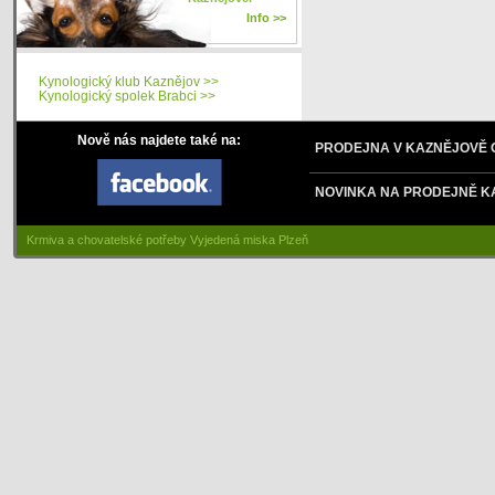
Info >>
Kynologický klub Kaznějov >>
Kynologický spolek Brabci >>
Nově nás najdete také na:
PRODEJNA V KAZNĚJOVĚ
NOVINKA NA PRODEJNĚ K
Krmiva a chovatelské potřeby Vyjedená miska Plzeň