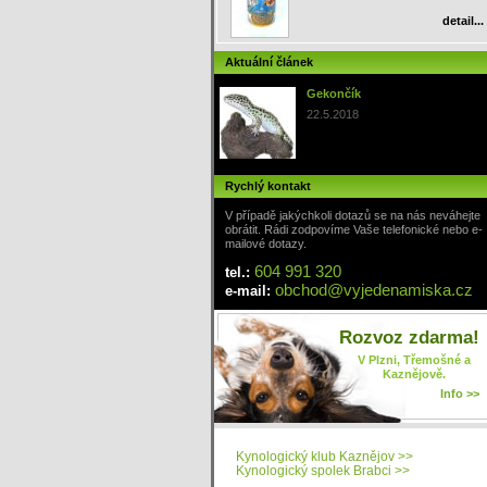
detail...
Aktuální článek
Gekončík
22.5.2018
Rychlý kontakt
V případě jakýchkoli dotazů se na nás neváhejte
obrátit. Rádi zodpovíme Vaše telefonické nebo e-
mailové dotazy.
604 991 320
tel.:
obchod
@
vyjedenamiska
.cz
e-mail:
Rozvoz zdarma!
V Plzni, Třemošné a
Kaznějově.
Info >>
Kynologický klub Kaznějov >>
Kynologický spolek Brabci >>