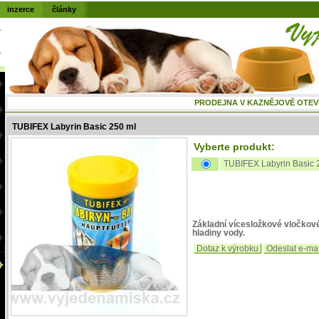
inzerce
články
PRODEJNA V KAZNĚJOVĚ OTEVŘENÁ
TUBIFEX Labyrin Basic 250 ml
Vyberte produkt:
TUBIFEX Labyrin Basic 
Základní vícesložkové vločkové
hladiny vody.
Dotaz k výrobku
Odeslat e-ma