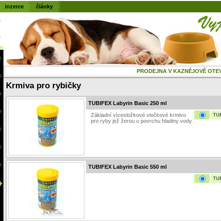
inzerce
články
PRODEJNA V KAZNĚJOVĚ OTEVŘENÁ
Krmiva pro rybičky
TUBIFEX Labyrin Basic 250 ml
Základní vícesložkové vločkové krmivo
TUB
pro ryby jež žerou u povrchu hladiny vody.
TUBIFEX Labyrin Basic 550 ml
TUB