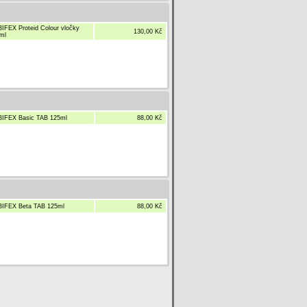
IFEX Proteid Colour vločky
130,00 Kč
ml
IFEX Basic TAB 125ml
88,00 Kč
IFEX Beta TAB 125ml
88,00 Kč