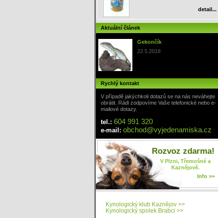
detail...
Aktuální článek
Gekončík
22.5.2018
Rychlý kontakt
V případě jakýchkoli dotazů se na nás neváhejte
obrátit. Rádi zodpovíme Vaše telefonické nebo e-
mailové dotazy.
604 991 320
tel.:
obchod
@
vyjedenamiska
.cz
e-mail:
Rozvoz zdarma!
V Plzni, Třemošné a
Kaznějově.
Info >>
Kynologický klub Kaznějov >>
Kynologický spolek Brabci >>