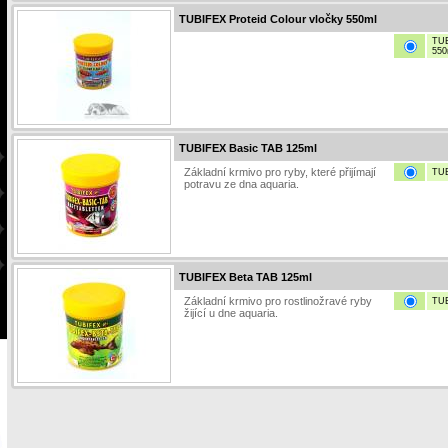
TUBIFEX Proteid Colour vločky 550ml
TUB
550
TUBIFEX Basic TAB 125ml
Základní krmivo pro ryby, které přijímají
TUB
potravu ze dna aquaria.
TUBIFEX Beta TAB 125ml
Základní krmivo pro rostlinožravé ryby
TUB
žijící u dne aquaria.