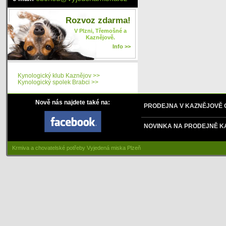
Rozvoz zdarma!
V Plzni, Třemošné a
Kaznějově.
Info >>
Kynologický klub Kaznějov >>
Kynologický spolek Brabci >>
Nově nás najdete také na:
PRODEJNA V KAZNĚJOVĚ
NOVINKA NA PRODEJNĚ K
Krmiva a chovatelské potřeby Vyjedená miska Plzeň