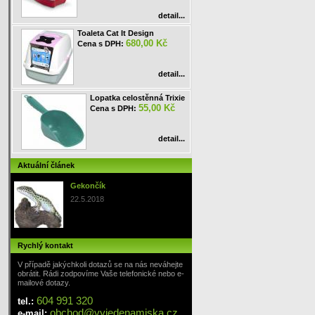
detail...
Toaleta Cat It Design
680,00 Kč
Cena s DPH:
detail...
Lopatka celostěnná Trixie
55,00 Kč
Cena s DPH:
detail...
Aktuální článek
Gekončík
22.5.2018
Rychlý kontakt
V případě jakýchkoli dotazů se na nás neváhejte
obrátit. Rádi zodpovíme Vaše telefonické nebo e-
mailové dotazy.
604 991 320
tel.:
obchod
@
vyjedenamiska
.cz
e-mail: