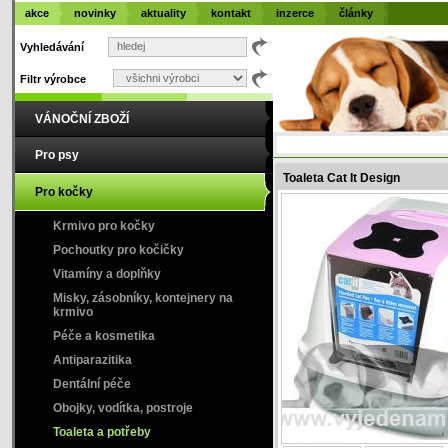
akce
novinky
aktuality
kontakt
inzerce
články
Vyhledávání
Filtr výrobce
VÁNOČNÍ ZBOŽÍ
Pro psy
Toaleta Cat It Design
Pro kočky
Krmivo pro kočky
Pochoutky pro kočičky
Vitamíny a doplňky
Misky, zásobníky, kontejnery na
krmivo
Péče a kosmetika
Antiparazitika
Dentální péče
Obojky, vodítka, postroje
Toaleta a potřeby