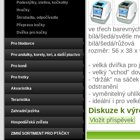
Podestýlky, steliva, kočkolity
Hračky
Škrabadla, odpočívadla
Přeprava kočky
ve třech barevnýc
Dvířka pro kočky
bílá/šedá/světle 
bílá/šedá/růžová
Pro hlodavce
rozměr: 56 x 38 x
Pro andulky, korely, lori, a další ptactvo
- velká dvířka pro
Pro koně
- velký "vchod" do
Pro fretky
- "držák" na sáček
odstranění
Akvaristika
- vyměnitelný uhlí
Teraristika
- ideální i pro vel
Diskuze k vý
Zahradní jezírka
Vložit příspěvek
Hospodářská zvířata
ZIMNÍ SORTIMENT PRO PTÁČKY