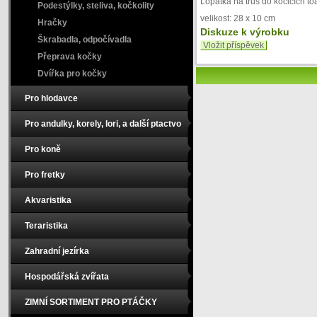
Lopatka na trus do kočičích toa
Podestýlky, steliva, kočkolity
velikost: 28 x 10 cm
Hračky
Diskuze k výrobku
Škrabadla, odpočívadla
Vložit příspěvek
Přeprava kočky
Dvířka pro kočky
Pro hlodavce
Pro andulky, korely, lori, a další ptactvo
Pro koně
Pro fretky
Akvaristika
Teraristika
Zahradní jezírka
Hospodářská zvířata
ZIMNÍ SORTIMENT PRO PTÁČKY