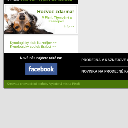
Rozvoz zdarma!
V Plzni, Třemošné a
Kaznějově.
Info >>
Kynologický klub Kaznějov >>
Kynologický spolek Brabci >>
Nově nás najdete také na:
PRODEJNA V KAZNĚJOVĚ
NOVINKA NA PRODEJNĚ K
Krmiva a chovatelské potřeby Vyjedená miska Plzeň