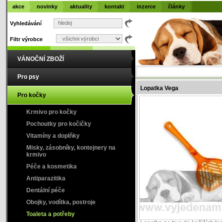
akce
novinky
aktuality
kontakt
inzerce
články
Vyhledávání
Filtr výrobce
VÁNOČNÍ ZBOŽÍ
Pro psy
Lopatka Vega
Pro kočky
Krmivo pro kočky
Pochoutky pro kočičky
Vitamíny a doplňky
Misky, zásobníky, kontejnery na
krmivo
Péče a kosmetika
Antiparazitika
Dentální péče
Obojky, vodítka, postroje
Toaleta a potřeby