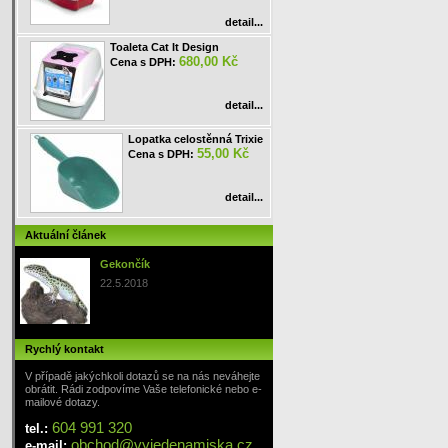
detail...
Toaleta Cat It Design
680,00 Kč
Cena s DPH:
detail...
Lopatka celostěnná Trixie
55,00 Kč
Cena s DPH:
detail...
Aktuální článek
Gekončík
22.5.2018
Rychlý kontakt
V případě jakýchkoli dotazů se na nás neváhejte
obrátit. Rádi zodpovíme Vaše telefonické nebo e-
mailové dotazy.
604 991 320
tel.:
obchod
@
vyjedenamiska
.cz
e-mail: