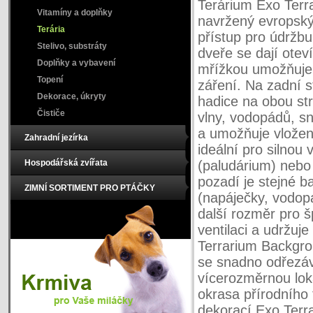
Terárium Exo Terra
Vitamíny a doplňky
navržený evropský
Terária
přístup pro údržb
Stelivo, substráty
dveře se dají otev
Doplňky a vybavení
mřížkou umožňuje 
Topení
záření. Na zadní s
Dekorace, úkryty
hadice na obou str
Čističe
vlny, vodopádů, sn
a umožňuje vložení
Zahradní jezírka
ideální pro silnou 
Hospodářská zvířata
(paludárium) nebo
pozadí je stejné b
ZIMNÍ SORTIMENT PRO PTÁČKY
(napáječky, vodop
další rozměr pro š
ventilaci a udržuj
Terrarium Backgrou
se snadno odřezává
vícerozměrnou loka
okrasa přírodního 
dekorací Exo Terra