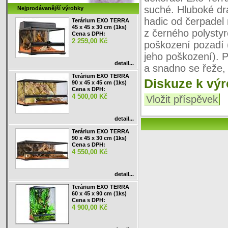
suché. Hluboké drá
Nejprodávanější výrobky
hadic od čerpadel 
Terárium EXO TERRA
45 x 45 x 30 cm (1ks)
z černého polysty
Cena s DPH:
2 259,00 Kč
poškození pozadí (
jeho poškození). P
detail...
a snadno se řeže, 
Terárium EXO TERRA
Diskuze k vý
90 x 45 x 45 cm (1ks)
Cena s DPH:
4 500,00 Kč
Vložit příspěvek
detail...
Terárium EXO TERRA
90 x 45 x 30 cm (1ks)
Cena s DPH:
4 550,00 Kč
detail...
Terárium EXO TERRA
60 x 45 x 90 cm (1ks)
Cena s DPH:
4 900,00 Kč