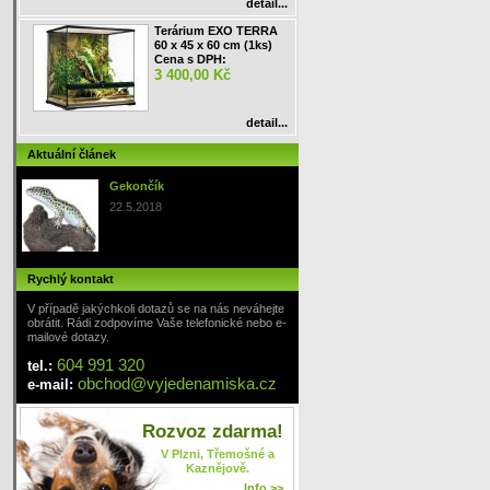
detail...
Terárium EXO TERRA
60 x 45 x 60 cm (1ks)
Cena s DPH:
3 400,00 Kč
detail...
Aktuální článek
Gekončík
22.5.2018
Rychlý kontakt
V případě jakýchkoli dotazů se na nás neváhejte
obrátit. Rádi zodpovíme Vaše telefonické nebo e-
mailové dotazy.
604 991 320
tel.:
obchod
@
vyjedenamiska
.cz
e-mail:
Rozvoz zdarma!
V Plzni, Třemošné a
Kaznějově.
Info >>