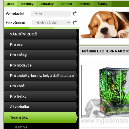
akce
novinky
aktuality
kontakt
inzerce
články
Vyhledávání
Filtr výrobce
VÁNOČNÍ ZBOŽÍ
Pro psy
Terárium EXO TERRA 60 x 45
Pro kočky
Pro hlodavce
Pro andulky, korely, lori, a další ptactvo
Pro koně
Pro fretky
Akvaristika
Teraristika
Krmiva