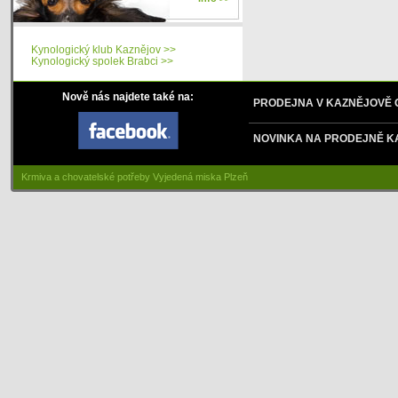
Kynologický klub Kaznějov >>
Kynologický spolek Brabci >>
Nově nás najdete také na:
PRODEJNA V KAZNĚJOVĚ
NOVINKA NA PRODEJNĚ K
Krmiva a chovatelské potřeby Vyjedená miska Plzeň