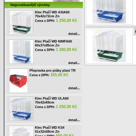
Nejprodávanější výrobky
Klec Ptačí WD ASIA60
70x42x72cm Zn
1 250,00 Kč
Cena s DPH:
detail...
Klec Ptačí WD NIMFA60
60x37x85cm Zn
1 200,00 Kč
Cena s DPH:
detail...
Přepravka pro ptáky plast TR
165,00 Kč
Cena s DPH:
detail...
Klec Ptačí WD ULA60
70x42x69cm
1 250,00 Kč
Cena s DPH:
detail...
Klec Ptačí WD KS4
51x32x58cm Zn
550,00 Kč