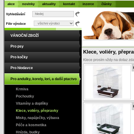
akce
novinky
aktuality
kontakt
inzerce
články
Vyhledávání
Filtr výrobce
VÁNOČNÍ ZBOŽÍ
Pro psy
Klece, voliéry, přepr
Pro kočky
Klece prosím vždy na dotaz zda
Pro hlodavce
Pro andulky, korely, lori, a další ptactvo
Krmiva
Pochoutky
Vitamíny a doplňky
Klece, voliéry, přepravky
Misky, napáječky, výbava
Péče a kosmetika
Hnízda, budky