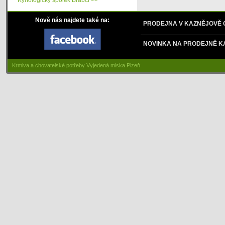
Kynologický spolek Brabci >>
Nově nás najdete také na:
PRODEJNA V KAZNĚJOVĚ
NOVINKA NA PRODEJNĚ K
Krmiva a chovatelské potřeby Vyjedená miska Plzeň