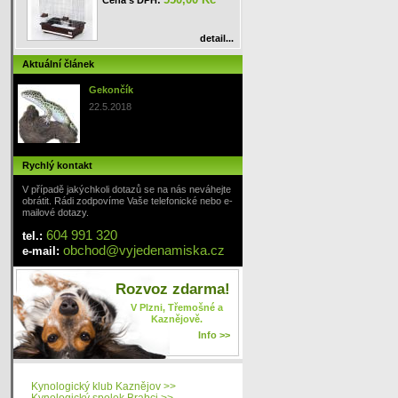
Cena s DPH:
detail...
Aktuální článek
Gekončík
22.5.2018
Rychlý kontakt
V případě jakýchkoli dotazů se na nás neváhejte
obrátit. Rádi zodpovíme Vaše telefonické nebo e-
mailové dotazy.
604 991 320
tel.:
obchod
@
vyjedenamiska
.cz
e-mail:
Rozvoz zdarma!
V Plzni, Třemošné a
Kaznějově.
Info >>
Kynologický klub Kaznějov >>