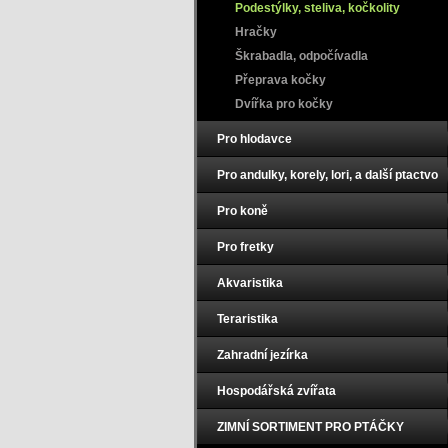
Podestýlky, steliva, kočkolity
Hračky
Škrabadla, odpočívadla
Přeprava kočky
Dvířka pro kočky
Pro hlodavce
Pro andulky, korely, lori, a další ptactvo
Pro koně
Pro fretky
Akvaristika
Teraristika
Zahradní jezírka
Hospodářská zvířata
ZIMNÍ SORTIMENT PRO PTÁČKY