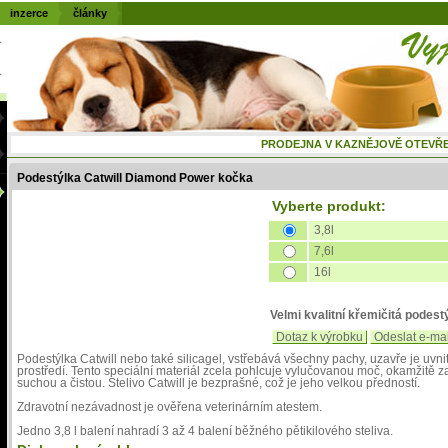
inzerce
články
PRODEJNA V KAZNĚJOVĚ OTEVŘENÁ
Podestýlka Catwill Diamond Power kočka
Vyberte produkt:
3,8l
7,6l
16l
Velmi kvalitní křemičitá podestý
Dotaz k výrobku
Odeslat e-ma
Podestýlka Catwill nebo také silicagel, vstřebává všechny pachy, uzavře je uvnit
prostředí. Tento speciální materiál zcela pohlcuje vylučovanou moč, okamžitě zas
suchou a čistou. Stelivo Catwill je bezprašné, což je jeho velkou předností.
Zdravotní nezávadnost je ověřena veterinárním atestem.
Jedno 3,8 l balení nahradí 3 až 4 balení běžného pětikilového steliva.