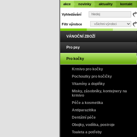
akce
novinky
aktuality
kontakt
Vyhledávání
Filtr výrobce
VÁNOČNÍ ZBOŽÍ
Pro psy
Pro kočky
Krmivo pro kočky
Pochoutky pro kočičky
Vitamíny a doplňky
Misky, zásobníky, kontejnery na
krmivo
Péče a kosmetika
Antiparazitika
Dentální péče
Obojky, vodítka, postroje
Toaleta a potřeby