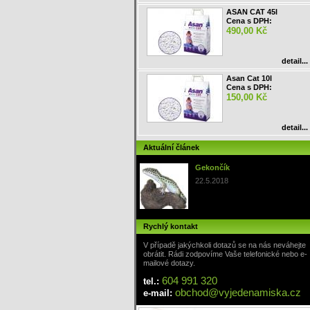
ASAN CAT 45l
Cena s DPH:
490,00 Kč
detail...
Asan Cat 10l
Cena s DPH:
150,00 Kč
detail...
Aktuální článek
Gekončík
22.5.2018
Rychlý kontakt
V případě jakýchkoli dotazů se na nás neváhejte
obrátit. Rádi zodpovíme Vaše telefonické nebo e-
mailové dotazy.
604 991 320
tel.:
obchod
@
vyjedenamiska
.cz
e-mail: