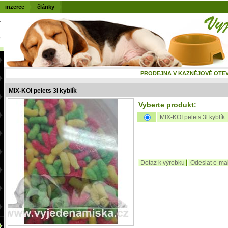
inzerce
články
PRODEJNA V KAZNĚJOVĚ OTEVŘENÁ
MIX-KOI pelets 3l kyblík
Vyberte produkt:
MIX-KOI pelets 3l kyblík
Dotaz k výrobku
Odeslat e-ma