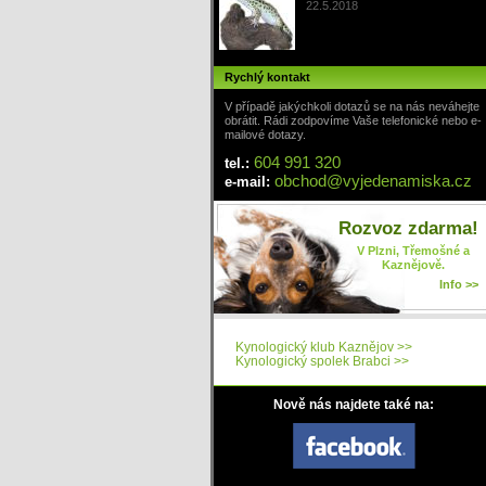
22.5.2018
Rychlý kontakt
V případě jakýchkoli dotazů se na nás neváhejte
obrátit. Rádi zodpovíme Vaše telefonické nebo e-
mailové dotazy.
604 991 320
tel.:
obchod
@
vyjedenamiska
.cz
e-mail:
Rozvoz zdarma!
V Plzni, Třemošné a
Kaznějově.
Info >>
Kynologický klub Kaznějov >>
Kynologický spolek Brabci >>
Nově nás najdete také na: