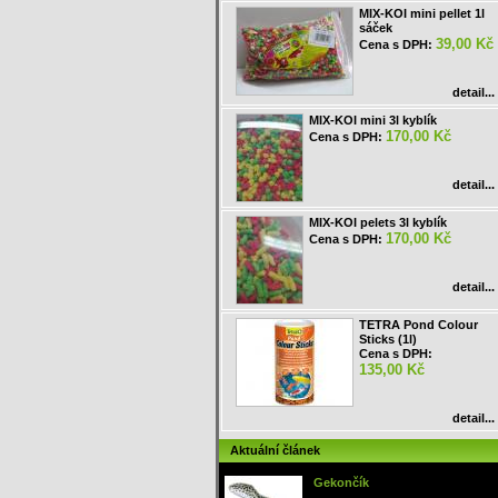
MIX-KOI mini pellet 1l
sáček
39,00 Kč
Cena s DPH:
detail...
MIX-KOI mini 3l kyblík
170,00 Kč
Cena s DPH:
detail...
MIX-KOI pelets 3l kyblík
170,00 Kč
Cena s DPH:
detail...
TETRA Pond Colour
Sticks (1l)
Cena s DPH:
135,00 Kč
detail...
Aktuální článek
Gekončík