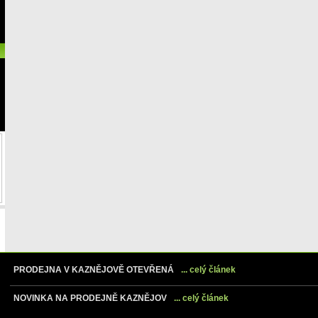
PRODEJNA V KAZNĚJOVĚ OTEVŘENÁ
... celý článek
NOVINKA NA PRODEJNĚ KAZNĚJOV
... celý článek