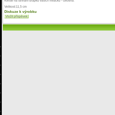
Kleště na stříhání drápků vašich miláčků - Gilotina.
Velikost:11,5 cm
Diskuze k výrobku
Vložit příspěvek