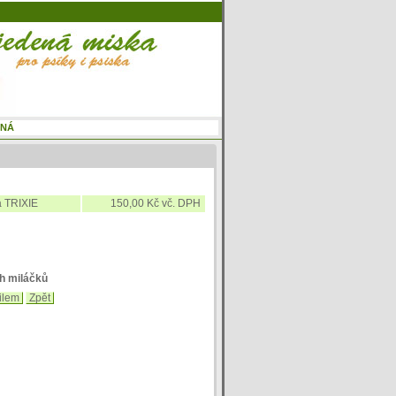
a TRIXIE
150,00 Kč vč. DPH
ch miláčků
ilem
Zpět