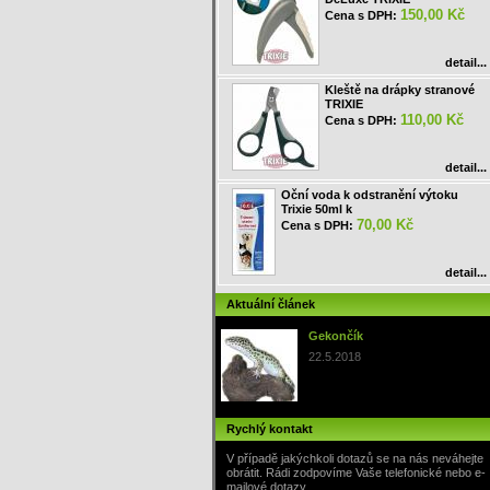
150,00 Kč
Cena s DPH:
detail...
Kleště na drápky stranové
TRIXIE
110,00 Kč
Cena s DPH:
detail...
Oční voda k odstranění výtoku
Trixie 50ml k
70,00 Kč
Cena s DPH:
detail...
Aktuální článek
Gekončík
22.5.2018
Rychlý kontakt
V případě jakýchkoli dotazů se na nás neváhejte
obrátit. Rádi zodpovíme Vaše telefonické nebo e-
mailové dotazy.