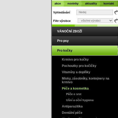
akce
novinky
aktuality
kontakt
Vyhledávání
Filtr výrobce
VÁNOČNÍ ZBOŽÍ
Pro psy
Pro kočky
Krmivo pro kočky
Pochoutky pro kočičky
Vitamíny a doplňky
Misky, zásobníky, kontejnery na
krmivo
Péče a kosmetika
Péče o srst
Ušní a oční hygiena
Antiparazitika
Dentální péče