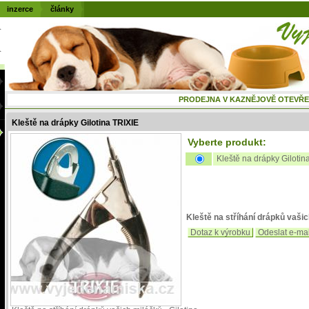
inzerce
články
PRODEJNA V KAZNĚJOVĚ OTEVŘENÁ
Kleště na drápky Gilotina TRIXIE
Vyberte produkt:
Kleště na drápky Gilotin
Kleště na stříhání drápků vaši
Dotaz k výrobku
Odeslat e-ma