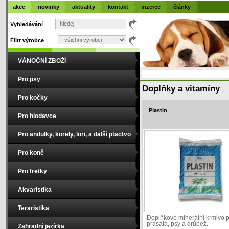
akce
novinky
aktuality
kontakt
inzerce
články
Vyhledávání
Filtr výrobce
VÁNOČNÍ ZBOŽÍ
Pro psy
Doplňky a vitamíny
Pro kočky
Plastin
Pro hlodavce
Pro andulky, korely, lori, a další ptactvo
Pro koně
Pro fretky
Akvaristika
Teraristika
Doplňkové minerální krmivo 
prasata, psy a drůbež.
Zahradní jezírka