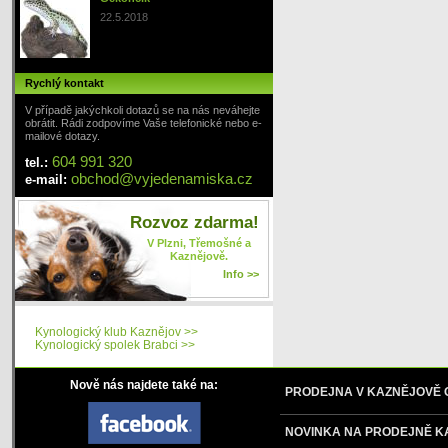
22.5.2018
Rychlý kontakt
V případě jakýchkoli dotazů se na nás neváhejte
obrátit. Rádi zodpovíme Vaše telefonické nebo e-
mailové dotazy.
604 991 320
tel.:
obchod
@
vyjedenamiska
.cz
e-mail:
Rozvoz zdarma!
V Plzni, Třemošné a
Kaznějově.
Info >>
Kynologický klub Kaznějov >>
Kynologický spolek Brabci >>
Nově nás najdete také na:
PRODEJNA V KAZNĚJOVĚ
NOVINKA NA PRODEJNĚ K