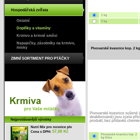
Hospodářská zvířata
1 kg
Ostatní
5 kg
Doplňky a vitamíny
Krmivo a krmné směsi
Napaječky, zásobníky na krmivo,
misky
Pivovarské kvasnice kop. 2 k
ZIMNÍ SORTIMENT PRO PTÁČKY
Pivovarské kvasnice sušené (
deaktivované) jsou zcela přír
Nejprodávanější výrobky
produkt, bez přídavků chemie
Nutri Mix pro nosnice plv
57,00 Kč
Cena s DPH:
Pivovarské kvasnice kop. 2
kg Dóza