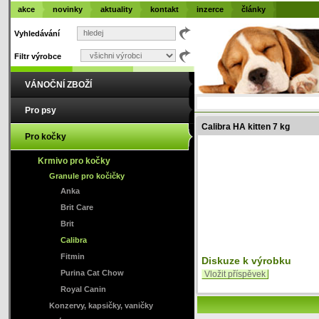
akce
novinky
aktuality
kontakt
inzerce
články
Vyhledávání
Filtr výrobce
VÁNOČNÍ ZBOŽÍ
Pro psy
Calibra HA kitten 7 kg
Pro kočky
Krmivo pro kočky
Granule pro kočičky
Anka
Brit Care
Brit
Calibra
Fitmin
Diskuze k výrobku
Purina Cat Chow
Vložit příspěvek
Royal Canin
Konzervy, kapsičky, vaničky