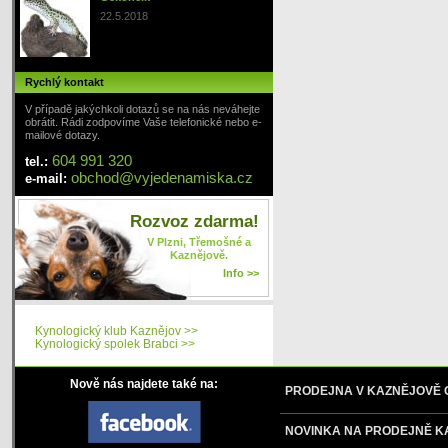
22.5.2018
Rychlý kontakt
V případě jakýchkoli dotazů se na nás neváhejte
obrátit. Rádi zodpovíme Vaše telefonické nebo e-
mailové dotazy.
604 991 320
tel.:
obchod
@
vyjedenamiska
.cz
e-mail:
Rozvoz zdarma!
V Plzni, Třemošné a
Kaznějově.
Info >>
Kynologický klub Kaznějov >>
Kynologický spolek Brabci >>
Nově nás najdete také na:
PRODEJNA V KAZNĚJOVĚ
NOVINKA NA PRODEJNĚ K