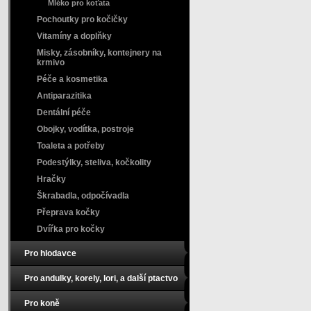
Mléko pro koťata
Pochoutky pro kočičky
Vitamíny a doplňky
Misky, zásobníky, kontejnery na
krmivo
Péče a kosmetika
Antiparazitika
Dentální péče
Obojky, vodítka, postroje
Toaleta a potřeby
Podestýlky, steliva, kočkolity
Hračky
Škrabadla, odpočívadla
Přeprava kočky
Dvířka pro kočky
Pro hlodavce
Pro andulky, korely, lori, a další ptactvo
Pro koně