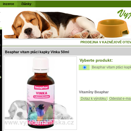
inzerce
články
PRODEJNA V KAZNĚJOVĚ OTEVŘENÁ
Beaphar vitam ptáci kapky Vinka 50ml
Vyberte produkt:
Beaphar vitam ptáci kap
Vitamíny Beaphar
Dotaz k výrobku
Odeslat e-ma