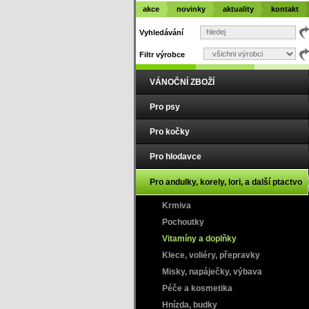
akce
novinky
aktuality
kontakt
Vyhledávání
Filtr výrobce
VÁNOČNÍ ZBOŽÍ
Pro psy
Pro kočky
Pro hlodavce
Pro andulky, korely, lori, a další ptactvo
Krmiva
Pochoutky
Vitamíny a doplňky
Klece, voliéry, přepravky
Misky, napáječky, výbava
Péče a kosmetika
Hnízda, budky