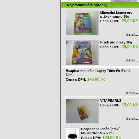
Nejprodávanější výrobky
Minerální kímen pro
ptáky - vápno 95g
25,00 Kč
Cena s DPH:
detail...
Písek pro ptáky 1kg
29,00 Kč
Cena s DPH:
detail...
Beaphar minerální kapky Trink Fit Exoti
50ml
145,00 Kč
Cena s DPH:
detail...
VITAPEARLS
15,00 Kč
Cena s DPH:
detail...
Beaphar pelichání ptáků
Mausertropfen 50ml
120,00 Kč
Cena s DPH: