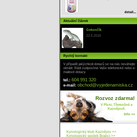
detail...
Aktuální článek
Gekončík
22.5.2018
Rychlý kontakt
V případě jakýchkoli dotazů se na nás neváhejte
obrátit. Rádi zodpovíme Vaše telefonické nebo e-
mailové dotazy.
604 991 320
tel.:
obchod
@
vyjedenamiska
.cz
e-mail:
Rozvoz zdarma!
V Plzni, Třemošné a
Kaznějově.
Info >>
Kynologický klub Kaznějov >>
Kynologický spolek Brabci >>