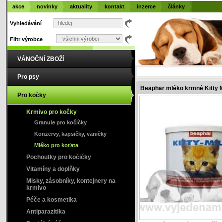
akce
novinky
aktuality
kontakt
inzerce
články
Vyhledávání
Filtr výrobce
VÁNOČNÍ ZBOŽÍ
Pro psy
Beaphar mléko krmné Kitty 
Pro kočky
Krmivo pro kočky
Granule pro kočičky
Konzervy, kapsičky, vaničky
Mléko pro koťata
Pochoutky pro kočičky
Vitamíny a doplňky
Misky, zásobníky, kontejnery na
krmivo
Péče a kosmetika
Antiparazitika