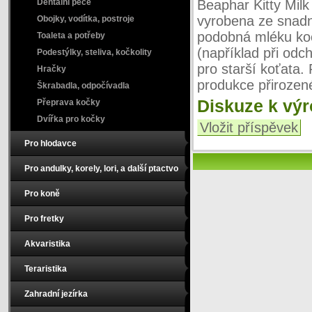
Dentální péče
Beaphar Kitty Milk
vyrobena ze snadno
Obojky, vodítka, postroje
podobná mléku koč
Toaleta a potřeby
(například při odc
Podestýlky, steliva, kočkolity
pro starší koťata.
Hračky
produkce přirozen
Škrabadla, odpočívadla
Diskuze k vý
Přeprava kočky
Dvířka pro kočky
Vložit příspěvek
Pro hlodavce
Pro andulky, korely, lori, a další ptactvo
Pro koně
Pro fretky
Akvaristika
Teraristika
Zahradní jezírka