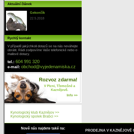
Aktuální článek
Gekončík
22.5.2018
Rychlý kontakt
V případě jakýchkoli dotazů se na nás neváhejte
obrátit. Rádi zodpovíme Vaše telefonické nebo e-
mailové dotazy.
604 991 320
tel.:
obchod
@
vyjedenamiska
.cz
e-mail:
Rozvoz zdarma!
V Plzni, Třemošné a
Kaznějově.
Info >>
Kynologický klub Kaznějov >>
Kynologický spolek Brabci >>
Nově nás najdete také na:
PRODEJNA V KAZNĚJOVĚ