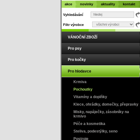
akce
novinky
aktuality
kontakt
Vyhledávání
Filtr výrobce
VÁNOČNÍ ZBOŽÍ
Pro psy
Pro kočky
Pro hlodavce
Krmiva
Pochoutky
Vitamíny a doplňky
Klece, ohrádky, domečky, přepravky
Misky, napáječky, zásobníky na
krmivo
Péče a kosmetika
Steliva, podestýlky, seno
Postroje