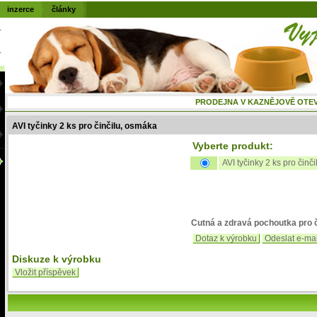
inzerce
články
PRODEJNA V KAZNĚJOVĚ OTEVŘENÁ
AVI tyčinky 2 ks pro činčilu, osmáka
Vyberte produkt:
AVI tyčinky 2 ks pro činč
Cutná a zdravá pochoutka pro 
Dotaz k výrobku
Odeslat e-ma
Diskuze k výrobku
Vložit příspěvek