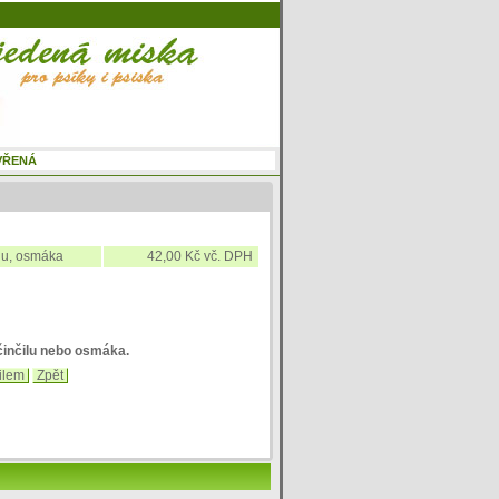
ilu, osmáka
42,00 Kč vč. DPH
činčilu nebo osmáka.
ilem
Zpět